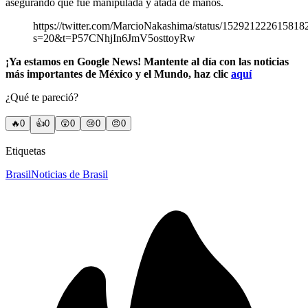
asegurando que fue manipulada y atada de manos.
https://twitter.com/MarcioNakashima/status/152921222615818
s=20&t=P57CNhjIn6JmV5osttoyRw
¡Ya estamos en Google News! Mantente al día con las noticias
más importantes de México y el Mundo, haz clic
aquí
¿Qué te pareció?
🔥
0
👍
0
😲
0
😢
0
😠
0
Etiquetas
Brasil
Noticias de Brasil