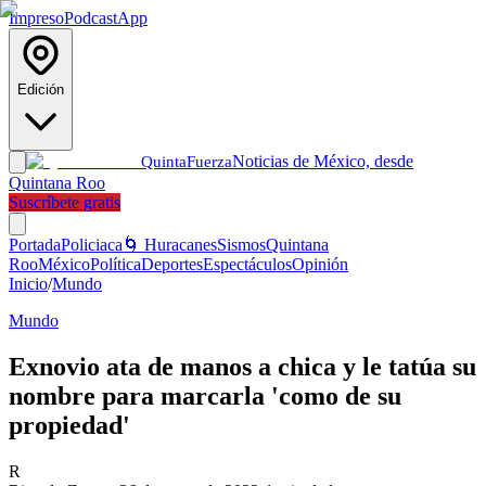
Impreso
Podcast
App
Edición
Noticias de México, desde
Quinta
Fuerza
Quintana Roo
Suscríbete gratis
Portada
Policiaca
🌀 Huracanes
Sismos
Quintana
Roo
México
Política
Deportes
Espectáculos
Opinión
Inicio
/
Mundo
Mundo
Exnovio ata de manos a chica y le tatúa su
nombre para marcarla 'como de su
propiedad'
R