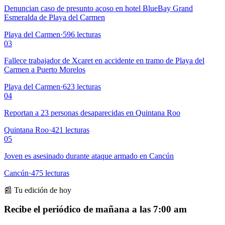
Denuncian caso de presunto acoso en hotel BlueBay Grand
Esmeralda de Playa del Carmen
Playa del Carmen
·
596
lecturas
03
Fallece trabajador de Xcaret en accidente en tramo de Playa del
Carmen a Puerto Morelos
Playa del Carmen
·
623
lecturas
04
Reportan a 23 personas desaparecidas en Quintana Roo
Quintana Roo
·
421
lecturas
05
Joven es asesinado durante ataque armado en Cancún
Cancún
·
475
lecturas
📰 Tu edición de hoy
Recibe el periódico de mañana a las 7:00 am