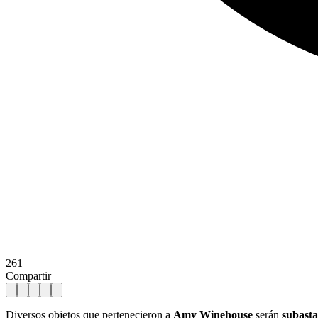
261
Compartir
Diversos objetos que pertenecieron a
Amy Winehouse
serán
subast