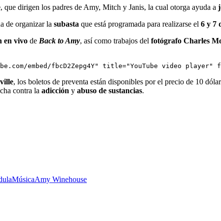
e
, que dirigen los padres de Amy, Mitch y Janis, la cual otorga ayuda a
da de organizar la
subasta
que está programada para realizarse el
6 y 7
n en vivo
de
Back to Amy
, así como trabajos del
fotógrafo Charles M
be.com/embed/fbcD2Zepg4Y" title="YouTube video player" f
ille
, los boletos de preventa están disponibles por el precio de 10 dóla
cha contra la
adicción
y
abuso de sustancias
.
dula
Música
Amy Winehouse