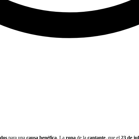
ados
para una
causa benéfica
. La
ropa
de la
cantante
, que el
23 de ju