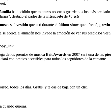
set.
familia
ha decidido que mientras nosotros guardemos los más preciado 
darias”, destacó el padre de la
intérprete
de
Variety
.
ouse
es el
vestido
que usó durante el
último show
que ofreció,
previo
ia se acerca al almacén nos invade la emoción de ver sus preciosos vest
opy_link
trega de los premios de música
Brit Awards
en 2007 será una de las
pie
iciará con precios accesibles para todos los seguidores de la cantante.
rreo, todos los días. Gratis, y te das de baja con un clic.
ja cuando quieras.