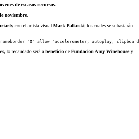
jóvenes de escasos recursos
.
 de noviembre
.
oriarty
con el artista visual
Mark Palkoski
, los cuales se subastarán
rameborder="0" allow="accelerometer; autoplay; clipboard
res, lo recaudado será a
beneficio
de
Fundación Amy Winehouse
y