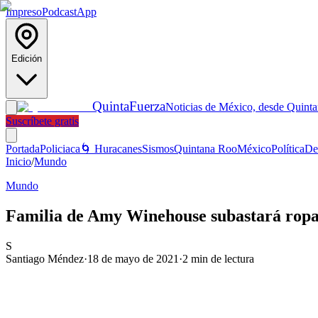
Impreso
Podcast
App
Edición
Quinta
Fuerza
Noticias de México, desde Quint
Suscríbete gratis
Portada
Policiaca
🌀 Huracanes
Sismos
Quintana Roo
México
Política
De
Inicio
/
Mundo
Mundo
Familia de Amy Winehouse subastará ropa y
S
Santiago Méndez
·
18 de mayo de 2021
·
2
min de lectura