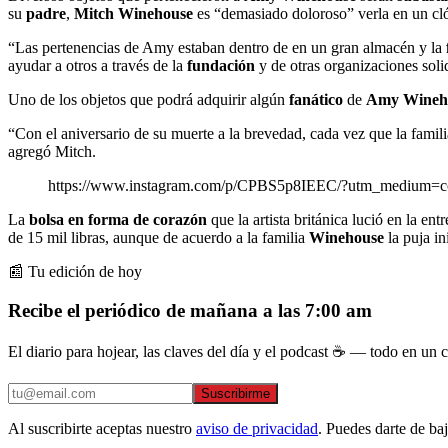
su
padre
,
Mitch Winehouse
es “demasiado doloroso” verla en un cló
“Las pertenencias de Amy estaban dentro de en un gran almacén y la
ayudar a otros a través de la
fundación
y de otras organizaciones soli
Uno de los objetos que podrá adquirir algún
fanático
de
Amy Wineh
“Con el aniversario de su muerte a la brevedad, cada vez que la famil
agregó Mitch.
https://www.instagram.com/p/CPBS5p8IEEC/?utm_medium=c
La
bolsa en forma de corazón
que la artista británica lució en la en
de 15 mil libras, aunque de acuerdo a la familia
Winehouse
la puja in
📰 Tu edición de hoy
Recibe el periódico de mañana a las 7:00 am
El diario para hojear, las claves del día y el podcast ☕ — todo en un co
Suscribirme
Al suscribirte aceptas nuestro
aviso de privacidad
. Puedes darte de ba