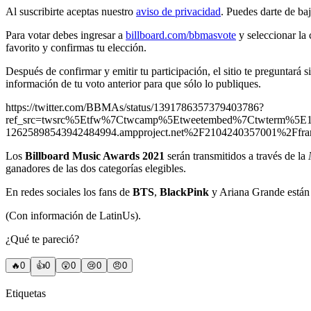
Al suscribirte aceptas nuestro
aviso de privacidad
. Puedes darte de ba
Para votar debes ingresar a
billboard.com/bbmasvote
y seleccionar la 
favorito y confirmas tu elección.
Después de confirmar y emitir tu participación, el sitio te preguntará 
información de tu voto anterior para que sólo lo publiques.
https://twitter.com/BBMAs/status/1391786357379403786?
ref_src=twsrc%5Etfw%7Ctwcamp%5Etweetembed%7Ctwterm%5E
12625898543942484994.ampproject.net%2F2104240357001%2Ffra
Los
Billboard Music Awards 2021
serán transmitidos a través de la
ganadores de las dos categorías elegibles.
En redes sociales los fans de
BTS
,
BlackPink
y Ariana Grande están l
(Con información de LatinUs).
¿Qué te pareció?
🔥
0
👍
0
😲
0
😢
0
😠
0
Etiquetas