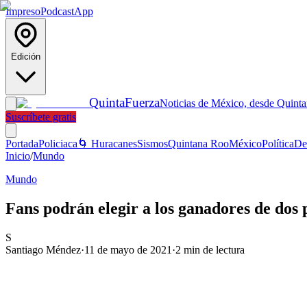
Impreso
Podcast
App
Edición
Quinta
Fuerza
Noticias de México, desde Quint
Suscríbete gratis
Portada
Policiaca
🌀 Huracanes
Sismos
Quintana Roo
México
Política
De
Inicio
/
Mundo
Mundo
Fans podrán elegir a los ganadores de dos
S
Santiago Méndez
·
11 de mayo de 2021
·
2
min de lectura