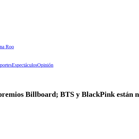
ana Roo
portes
Espectáculos
Opinión
 premios Billboard; BTS y BlackPink están