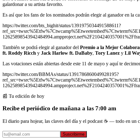
galardonar a su artista favorito.
Es así que los fans de los nominados podrán elegir al ganador en la c
https://twitter.com/bts_bighit/status/1391975034491588611?
ref_src=twsrc%5Etfw%7Ctwcamp%5Etweetembed%7Ctwterm%5E
12625898543942484994.ampproject.net%2F2104240357001%2Ffra
También se podrá elegir al ganador del
Premio a la Mejor Colabora
ft. Roddy Ricch
y
Jack Harlow ft. DaBaby
,
Tory Lanez
y
Lil Wa
Las votaciones están abiertas desde este 11 de mayo y aquí te decimos 
https://twitter.com/BBMAs/status/1391786860049928195?
ref_src=twsrc%5Etfw%7Ctwcamp%5Etweetembed%7Ctwterm%5E
12625898543942484994.ampproject.net%2F2104240357001%2Ffra
📰 Tu edición de hoy
Recibe el periódico de mañana a las 7:00 am
El diario para hojear, las claves del día y el podcast ☕ — todo en un co
Suscribirme