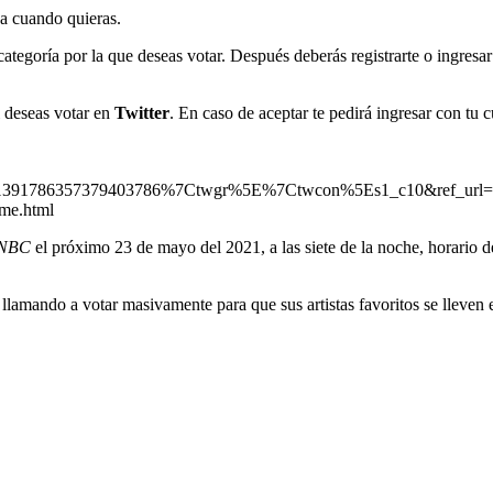
ja cuando quieras.
categoría por la que deseas votar. Después deberás registrarte o ingres
si deseas votar en
Twitter
. En caso de aceptar te pedirá ingresar con tu 
1391786357379403786%7Ctwgr%5E%7Ctwcon%5Es1_c10&ref_url
me.html
NBC
el próximo 23 de mayo del 2021, a las siete de la noche, horario d
lamando a votar masivamente para que sus artistas favoritos se lleven 