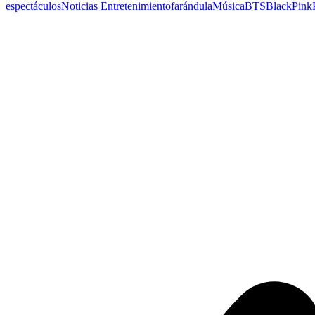
espectáculos
Noticias Entretenimiento
farándula
Música
BTS
BlackPink