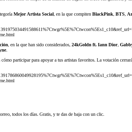
ategoría
Mejor Artista Social
, en la que compiten
BlackPink
,
BTS
,
Ar
1391975034491588611%7Ctwgr%5E%7Ctwcon%5Es1_c10&ref_url
me.html
ción
, en la que han sido considerados,
24kGoldn ft. Iann Dior
,
Gabby
yne
.
cómo participar para apoyar a tus artistas favoritos. La votación cerrar
1391786860049928195%7Ctwgr%5E%7Ctwcon%5Es1_c10&ref_url
me.html
rreo, todos los días. Gratis, y te das de baja con un clic.