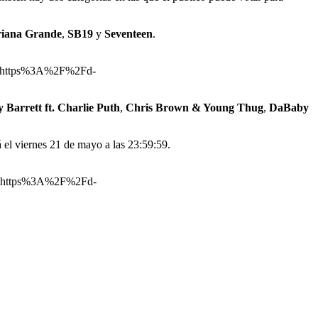
iana Grande
,
SB19
y
Seventeen
.
=https%3A%2F%2Fd-
 Barrett ft. Charlie Puth
,
Chris Brown & Young Thug
,
DaBaby
á el viernes 21 de mayo a las 23:59:59.
=https%3A%2F%2Fd-