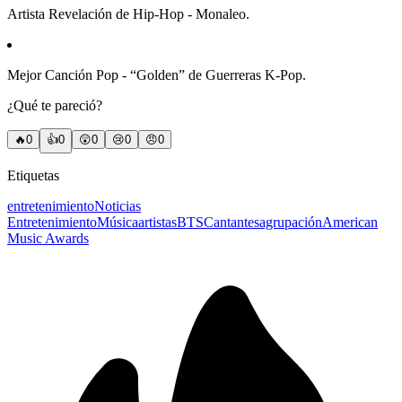
Artista Revelación de Hip-Hop - Monaleo.
Mejor Canción Pop - “Golden” de Guerreras K-Pop.
¿Qué te pareció?
🔥
0
👍
0
😲
0
😢
0
😠
0
Etiquetas
entretenimiento
Noticias
Entretenimiento
Música
artistas
BTS
Cantantes
agrupación
American
Music Awards