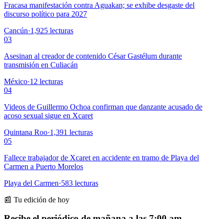
Fracasa manifestación contra Aguakan; se exhibe desgaste del
discurso político para 2027
Cancún
·
1,925
lecturas
03
Asesinan al creador de contenido César Gastélum durante
transmisión en Culiacán
México
·
12
lecturas
04
Videos de Guillermo Ochoa confirman que danzante acusado de
acoso sexual sigue en Xcaret
Quintana Roo
·
1,391
lecturas
05
Fallece trabajador de Xcaret en accidente en tramo de Playa del
Carmen a Puerto Morelos
Playa del Carmen
·
583
lecturas
📰 Tu edición de hoy
Recibe el periódico de mañana a las 7:00 am