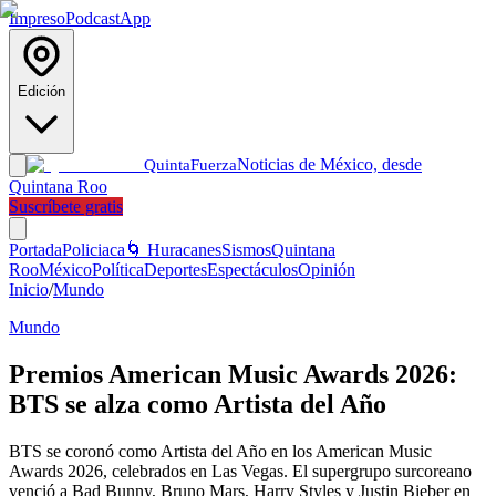
Impreso
Podcast
App
Edición
Noticias de México, desde
Quinta
Fuerza
Quintana Roo
Suscríbete gratis
Portada
Policiaca
🌀 Huracanes
Sismos
Quintana
Roo
México
Política
Deportes
Espectáculos
Opinión
Inicio
/
Mundo
Mundo
Premios American Music Awards 2026:
BTS se alza como Artista del Año
BTS se coronó como Artista del Año en los American Music
Awards 2026, celebrados en Las Vegas. El supergrupo surcoreano
venció a Bad Bunny, Bruno Mars, Harry Styles y Justin Bieber en