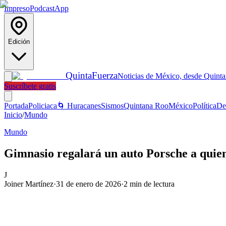
Impreso
Podcast
App
Edición
Quinta
Fuerza
Noticias de México, desde Quint
Suscríbete gratis
Portada
Policiaca
🌀 Huracanes
Sismos
Quintana Roo
México
Política
De
Inicio
/
Mundo
Mundo
Gimnasio regalará un auto Porsche a quien 
J
Joiner Martínez
·
31 de enero de 2026
·
2
min de lectura