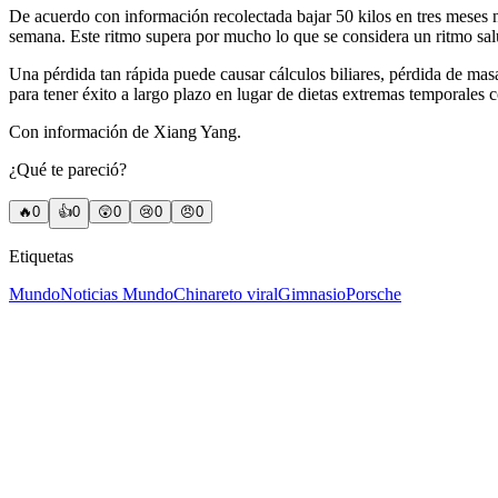
De acuerdo con información recolectada bajar 50 kilos en tres meses 
semana. Este ritmo supera por mucho lo que se considera un ritmo salu
Una pérdida tan rápida puede causar cálculos biliares, pérdida de masa
para tener éxito a largo plazo en lugar de dietas extremas temporales
Con información de Xiang Yang.
¿Qué te pareció?
🔥
0
👍
0
😲
0
😢
0
😠
0
Etiquetas
Mundo
Noticias Mundo
China
reto viral
Gimnasio
Porsche