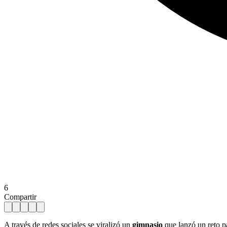
6
Compartir
A través de redes sociales se viralizó un
gimnasio
que lanzó un reto pa