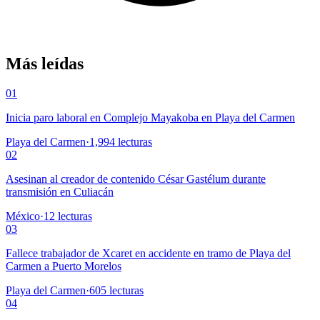
Más leídas
01
Inicia paro laboral en Complejo Mayakoba en Playa del Carmen
Playa del Carmen
·
1,994
lecturas
02
Asesinan al creador de contenido César Gastélum durante
transmisión en Culiacán
México
·
12
lecturas
03
Fallece trabajador de Xcaret en accidente en tramo de Playa del
Carmen a Puerto Morelos
Playa del Carmen
·
605
lecturas
04