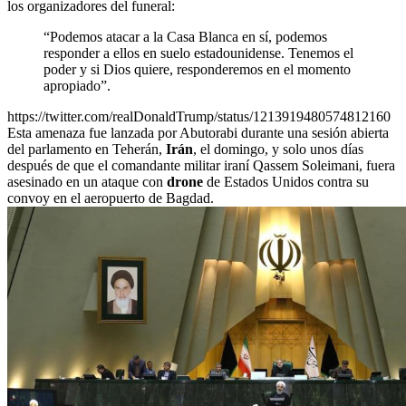
los organizadores del funeral:
“
Podemos atacar a la Casa Blanca en sí, podemos
responder a ellos en suelo estadounidense. Tenemos el
poder y si Dios quiere, responderemos en el momento
apropiado
”
.
https://twitter.com/realDonaldTrump/status/1213919480574812160
Esta amenaza fue lanzada por Abutorabi durante una sesión abierta
del parlamento en Teherán,
Irán
, el domingo, y solo unos días
después de que el comandante militar iraní Qassem Soleimani, fuera
asesinado en un ataque con
drone
de Estados Unidos contra su
convoy en el aeropuerto de Bagdad.