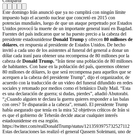
Compartir
Este domingo Irán anunció que ya no cumplirá con ningún límite
impuesto bajo el acuerdo nuclear que concretó en 2015 con
potencias mundiales, luego de que un ataque perpetrado por Estados
Unidos provocó la muerte de un importante general iraní en Bagdad.
Fuentes del país indicaron que se ha puesto precio a la cabeza del
presidente estadounidense
Donald Trump
y ofrecen
80 millones de
dólares
, en respuesta al presidente de Estados Unidos. De hecho
invitó a cada uno de los asistentes al funeral del general a donar un
dólar cada iraní para obtener una recompensa de 80 millones por la
cabeza de
Donald Trump.
“Irán tiene una población de 80 millones
de habitantes. Con base en la población del país, queremos obtener
80 millones de dólares, lo que será recompensa para aquellos que se
acerquen a la cabeza del presidente Trump”, dijo el organizador, de
acuerdo con la traducción de un video del funeral difundido en redes
sociales y retomado por medios como el británico Daily Mail. “Esta
es una declaración de guerra; si dudas, pierdes”, añadió Abutorabi.
“¿Cuando alguien te declara la guerra quieres responder a las balas
con ores? Te dispararán a la cabeza”, remató. El presidente Trump
había asegurado que tenía en la mira 52 objetivos críticos de Irán si
es que el gobierno de Teherán decide atacar cualquier interés
estadounidense en esa región.
https://twitter.com/realDonaldTrump/status/1213593975732527112
Estas declaraciones las realizó el general Qassem Soleimani, uno de