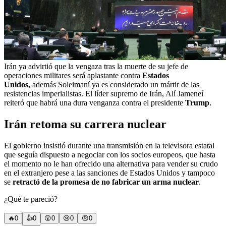
Irán ya advirtió que la vengaza tras la muerte de su jefe de
operaciones militares será aplastante contra
Estados
Unidos,
además Soleimaní ya es considerado un mártir de las
resistencias imperialistas. El líder supremo de Irán, Alí Jameneí
reiteró que habrá una dura venganza contra el presidente
Trump
.
Irán retoma su carrera nuclear
El gobierno insistió durante una transmisión en la televisora estatal
que seguía dispuesto a negociar con los socios europeos, que hasta
el momento no le han ofrecido una alternativa para vender su crudo
en el extranjero pese a las sanciones de Estados Unidos y tampoco
se
retractó de la promesa de no fabricar un arma nuclear
.
¿Qué te pareció?
🔥
0
👍
0
😲
0
😢
0
😠
0