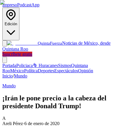
Impreso
Podcast
App
Edición
Noticias de México, desde
Quinta
Fuerza
Quintana Roo
Suscríbete gratis
Portada
Policiaca
🌀 Huracanes
Sismos
Quintana
Roo
México
Política
Deportes
Espectáculos
Opinión
Inicio
/
Mundo
Mundo
¡Irán le pone precio a la cabeza del
presidente Donald Trump!
A
Areli Pérez
·
6 de enero de 2020