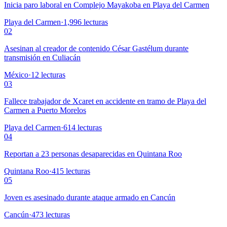
Inicia paro laboral en Complejo Mayakoba en Playa del Carmen
Playa del Carmen
·
1,996
lecturas
02
Asesinan al creador de contenido César Gastélum durante
transmisión en Culiacán
México
·
12
lecturas
03
Fallece trabajador de Xcaret en accidente en tramo de Playa del
Carmen a Puerto Morelos
Playa del Carmen
·
614
lecturas
04
Reportan a 23 personas desaparecidas en Quintana Roo
Quintana Roo
·
415
lecturas
05
Joven es asesinado durante ataque armado en Cancún
Cancún
·
473
lecturas