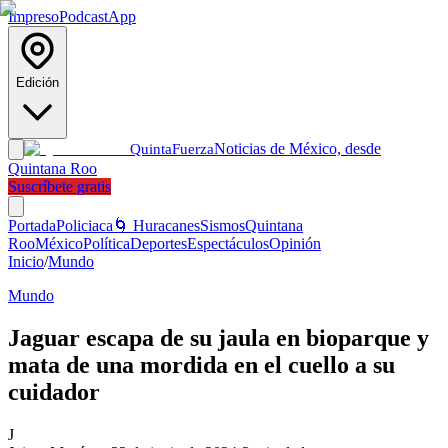
Impreso
Podcast
App
Edición
Noticias de México, desde
Quinta
Fuerza
Quintana Roo
Suscríbete gratis
Portada
Policiaca
🌀 Huracanes
Sismos
Quintana
Roo
México
Política
Deportes
Espectáculos
Opinión
Inicio
/
Mundo
Mundo
Jaguar escapa de su jaula en bioparque y
mata de una mordida en el cuello a su
cuidador
J