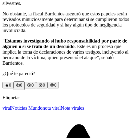
silvestres.
No obstante, la fiscal Barrientos aseguró que estos papeles serán
revisados minuciosamente para determinar si se cumplieron todos
los protocolos de seguridad y si hay algún tipo de negligencia
involucrada.
“
Estamos investigando si hubo responsabilidad por parte de
alguien o si se trató de un descuido
. Este es un proceso que
implica la toma de declaraciones de varios testigos, incluyendo al
hermano de la víctima, quien presenció el ataque”, señaló
Barrientos.
¿Qué te pareció?
🔥
0
👍
0
😲
0
😢
0
😠
0
Etiquetas
viral
Noticias Mundo
nota viral
Nota virales