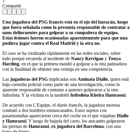
1
Compartir
Una jugadora del PSG francés está en el ojo del huracán, luego
que fuera señalada como la presunta responsable de contratar a
unos delincuentes para golpear a su compañera de equipo.
Estas lesiones fueron ocasionadas aparentemente para que una
pudiera jugar contra el Real Madrid y la otra no.
El caso se ha viralizado rápidamente en las redes sociales, sobre
todo porque recuerda al incidente de
Nancy Kerrigan
y
Tonya
Harding
, en el que la primera mandó a golpear a la otra patinadora
con la finalidad de obtener una ventaja en una competencia.
Las
jugadoras del PSG
implicadas son
Aminata Diallo
, quien está
bajo custodia policial como parte de una investigación, como la
aparente responsable de contratar a quienes golpearon a la otra
futbolista. Y la víctima es la también
futbolista Kheira Hamraoui
.
De acuerdo con L'Equipe, el diario francés, la jugadora morena
contrató a dos hombres enmascarados. Estos sujetos con
pasamontañas aparecieron cerca del coche en el que viajaban
Diallo
y Hamraoui
. Y luego de bajarla del carro, los atacantes golpearon
las piernas de
Hamraoui
,
ex jugadora del Barcelona
, con una
barra de hierro.