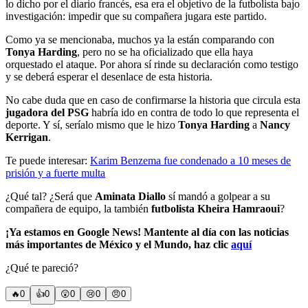
lo dicho por el diario francés, esa era el objetivo de la futbolista bajo
investigación: impedir que su compañera jugara este partido.
Como ya se mencionaba, muchos ya la están comparando con
Tonya Harding
, pero no se ha oficializado que ella haya
orquestado el ataque. Por ahora sí rinde su declaración como testigo
y se deberá esperar el desenlace de esta historia.
No cabe duda que en caso de confirmarse la historia que circula esta
jugadora del PSG
habría ido en contra de todo lo que representa el
deporte. Y sí, seríalo mismo que le hizo
Tonya Harding
a
Nancy
Kerrigan
.
Te puede interesar:
Karim Benzema fue condenado a 10 meses de
prisión y a fuerte multa
¿Qué tal? ¿Será que
Aminata Diallo
sí mandó a golpear a su
compañera de equipo, la también
futbolista
Kheira Hamraoui
?
¡Ya estamos en Google News! Mantente al día con las noticias
más importantes de México y el Mundo, haz clic
aquí
¿Qué te pareció?
🔥
0
👍
0
😲
0
😢
0
😠
0