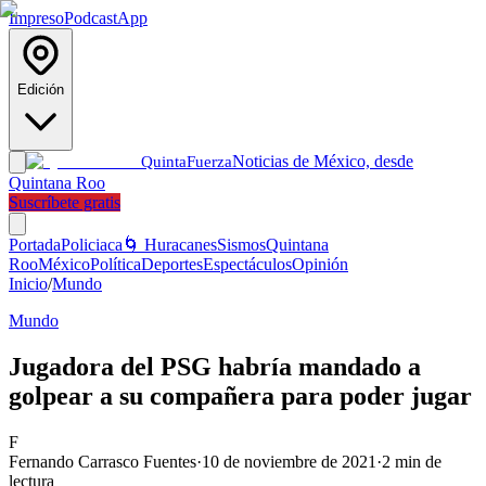
Impreso
Podcast
App
Edición
Noticias de México, desde
Quinta
Fuerza
Quintana Roo
Suscríbete gratis
Portada
Policiaca
🌀 Huracanes
Sismos
Quintana
Roo
México
Política
Deportes
Espectáculos
Opinión
Inicio
/
Mundo
Mundo
Jugadora del PSG habría mandado a
golpear a su compañera para poder jugar
F
Fernando Carrasco Fuentes
·
10 de noviembre de 2021
·
2
min de
lectura