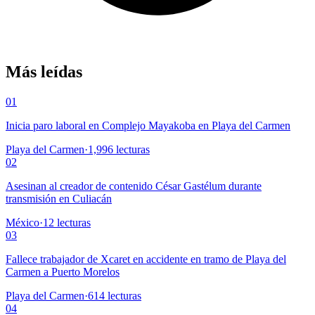
Más leídas
01
Inicia paro laboral en Complejo Mayakoba en Playa del Carmen
Playa del Carmen
·
1,996
lecturas
02
Asesinan al creador de contenido César Gastélum durante
transmisión en Culiacán
México
·
12
lecturas
03
Fallece trabajador de Xcaret en accidente en tramo de Playa del
Carmen a Puerto Morelos
Playa del Carmen
·
614
lecturas
04