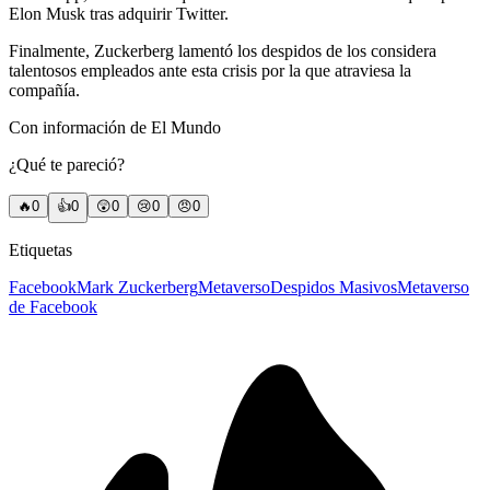
Elon Musk tras adquirir Twitter.
Finalmente, Zuckerberg lamentó los despidos de los considera
talentosos empleados ante esta crisis por la que atraviesa la
compañía.
Con información de El Mundo
¿Qué te pareció?
🔥
0
👍
0
😲
0
😢
0
😠
0
Etiquetas
Facebook
Mark Zuckerberg
Metaverso
Despidos Masivos
Metaverso
de Facebook