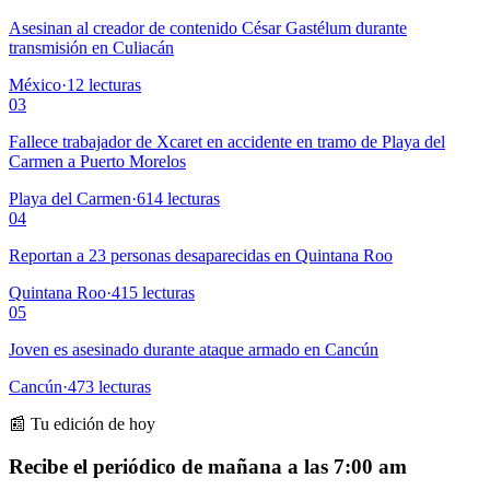
Asesinan al creador de contenido César Gastélum durante
transmisión en Culiacán
México
·
12
lecturas
03
Fallece trabajador de Xcaret en accidente en tramo de Playa del
Carmen a Puerto Morelos
Playa del Carmen
·
614
lecturas
04
Reportan a 23 personas desaparecidas en Quintana Roo
Quintana Roo
·
415
lecturas
05
Joven es asesinado durante ataque armado en Cancún
Cancún
·
473
lecturas
📰 Tu edición de hoy
Recibe el periódico de mañana a las 7:00 am