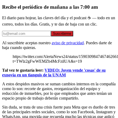
Recibe el periódico de mañana a las 7:00 am
El diario para hojear, las claves del día y el podcast ☕ — todo en un
correo, todos los días. Gratis, y te das de baja con un clic.
Suscribirme
Al suscribirte aceptas nuestro
aviso de privacidad
. Puedes darte de
baja cuando quieras.
https://twitter.com/AlertaNews24/status/159030984746746266
t=TWlz2gFwWEMZb4McFzilUA&s=19
Tal vez te gustaría leer:
VIDEO: Joven vende 'cosas' de su
exnovia en un tianguis de la UNAM
A estos despidos masivos se suman cambios internos en la compañía
como lo son: recorte de gastos, reorganización del equipo y
reducción de inmuebles, por lo que empleados que antes tenían un
espacio propio de trabajo deberán compartirlo.
Sin duda, se trata de una crisis fuerte para Meta que es dueño de tres
de las principales redes sociales, como lo son Facebook, Instagram y
WhatsApp, una movida que recuerda mucho las técnicas que aplicó