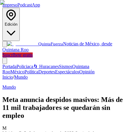
Impreso
Podcast
App
Edición
Noticias de México, desde
Quinta
Fuerza
Quintana Roo
Suscríbete gratis
Portada
Policiaca
🌀 Huracanes
Sismos
Quintana
Roo
México
Política
Deportes
Espectáculos
Opinión
Inicio
/
Mundo
Mundo
Meta anuncia despidos masivos: Más de
11 mil trabajadores se quedarán sin
empleo
M