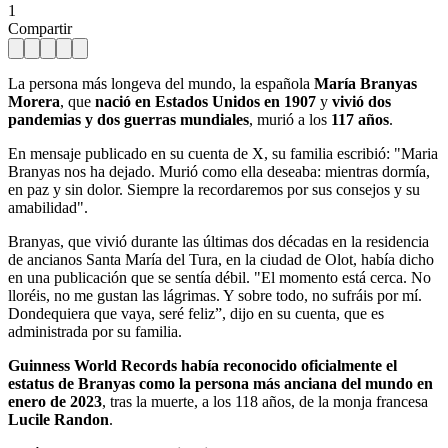
1
Compartir
La persona más longeva del mundo, la española
María Branyas
Morera
, que
nació en Estados Unidos
en 1907
y
vivió dos
pandemias y dos guerras mundiales
, murió a los
117 años
.
En mensaje publicado en su cuenta de X, su familia escribió: "Maria
Branyas nos ha dejado. Murió como ella deseaba: mientras dormía,
en paz y sin dolor. Siempre la recordaremos por sus consejos y su
amabilidad".
Branyas, que vivió durante las últimas dos décadas en la residencia
de ancianos Santa María del Tura, en la ciudad de Olot, había dicho
en una publicación que se sentía débil. "El momento está cerca. No
lloréis, no me gustan las lágrimas. Y sobre todo, no sufráis por mí.
Dondequiera que vaya, seré feliz”, dijo en su cuenta, que es
administrada por su familia.
Guinness World Records había reconocido oficialmente el
estatus de Branyas como la persona más anciana del mundo en
enero de 2023
, tras la muerte, a los 118 años, de la monja francesa
Lucile Randon
.