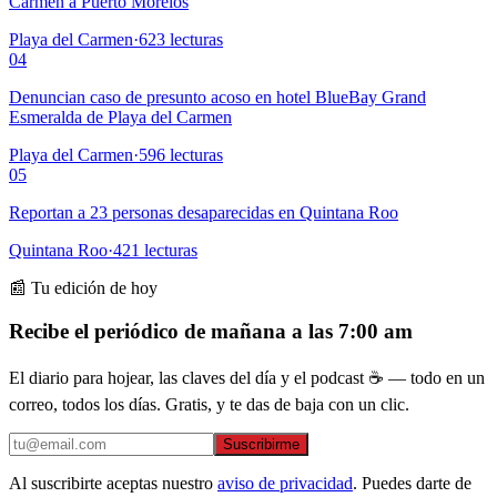
Carmen a Puerto Morelos
Playa del Carmen
·
623
lecturas
04
Denuncian caso de presunto acoso en hotel BlueBay Grand
Esmeralda de Playa del Carmen
Playa del Carmen
·
596
lecturas
05
Reportan a 23 personas desaparecidas en Quintana Roo
Quintana Roo
·
421
lecturas
📰 Tu edición de hoy
Recibe el periódico de mañana a las 7:00 am
El diario para hojear, las claves del día y el podcast ☕ — todo en un
correo, todos los días. Gratis, y te das de baja con un clic.
Suscribirme
Al suscribirte aceptas nuestro
aviso de privacidad
. Puedes darte de