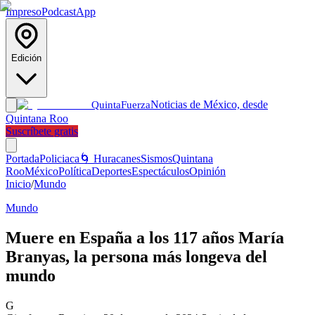
Impreso
Podcast
App
Edición
Noticias de México, desde
Quinta
Fuerza
Quintana Roo
Suscríbete gratis
Portada
Policiaca
🌀 Huracanes
Sismos
Quintana
Roo
México
Política
Deportes
Espectáculos
Opinión
Inicio
/
Mundo
Mundo
Muere en España a los 117 años María
Branyas, la persona más longeva del
mundo
G