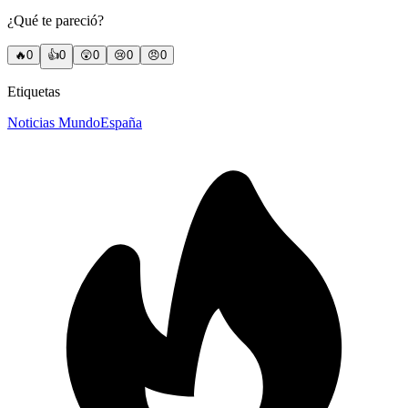
¿Qué te pareció?
🔥
0
👍
0
😲
0
😢
0
😠
0
Etiquetas
Noticias Mundo
España