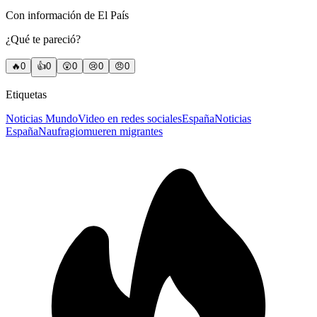
Con información de El País
¿Qué te pareció?
🔥
0
👍
0
😲
0
😢
0
😠
0
Etiquetas
Noticias Mundo
Video en redes sociales
España
Noticias
España
Naufragio
mueren migrantes