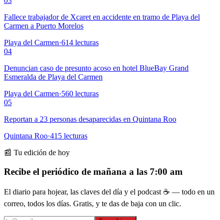
03
Fallece trabajador de Xcaret en accidente en tramo de Playa del
Carmen a Puerto Morelos
Playa del Carmen
·
614
lecturas
04
Denuncian caso de presunto acoso en hotel BlueBay Grand
Esmeralda de Playa del Carmen
Playa del Carmen
·
560
lecturas
05
Reportan a 23 personas desaparecidas en Quintana Roo
Quintana Roo
·
415
lecturas
📰 Tu edición de hoy
Recibe el periódico de mañana a las 7:00 am
El diario para hojear, las claves del día y el podcast ☕ — todo en un
correo, todos los días. Gratis, y te das de baja con un clic.