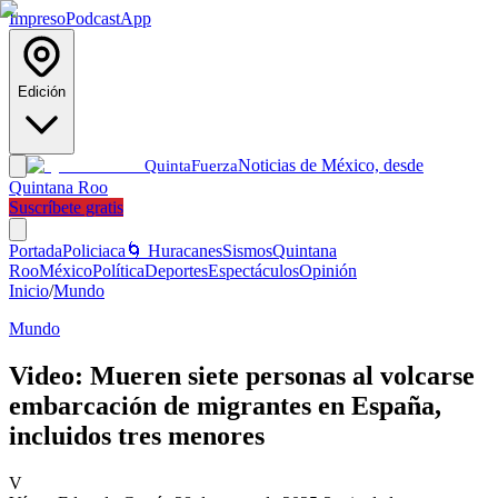
Impreso
Podcast
App
Edición
Noticias de México, desde
Quinta
Fuerza
Quintana Roo
Suscríbete gratis
Portada
Policiaca
🌀 Huracanes
Sismos
Quintana
Roo
México
Política
Deportes
Espectáculos
Opinión
Inicio
/
Mundo
Mundo
Video: Mueren siete personas al volcarse
embarcación de migrantes en España,
incluidos tres menores
V