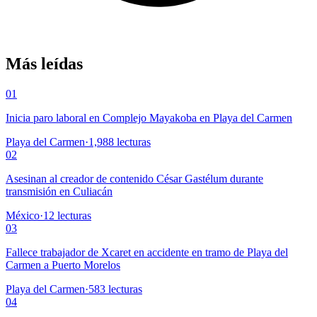
Más leídas
01
Inicia paro laboral en Complejo Mayakoba en Playa del Carmen
Playa del Carmen
·
1,988
lecturas
02
Asesinan al creador de contenido César Gastélum durante
transmisión en Culiacán
México
·
12
lecturas
03
Fallece trabajador de Xcaret en accidente en tramo de Playa del
Carmen a Puerto Morelos
Playa del Carmen
·
583
lecturas
04