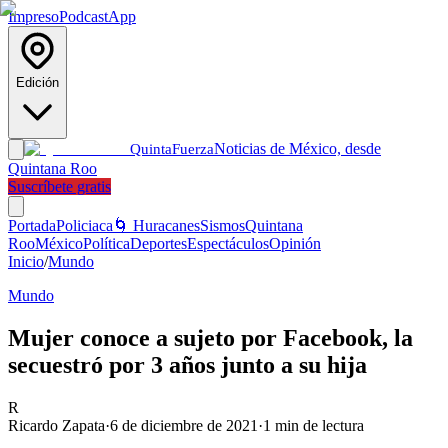
Impreso
Podcast
App
Edición
Noticias de México, desde
Quinta
Fuerza
Quintana Roo
Suscríbete gratis
Portada
Policiaca
🌀 Huracanes
Sismos
Quintana
Roo
México
Política
Deportes
Espectáculos
Opinión
Inicio
/
Mundo
Mundo
Mujer conoce a sujeto por Facebook, la
secuestró por 3 años junto a su hija
R
Ricardo Zapata
·
6 de diciembre de 2021
·
1
min de lectura