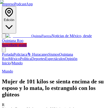
Impreso
Podcast
App
Edición
Noticias de México, desde
Quinta
Fuerza
Quintana Roo
Suscríbete gratis
Portada
Policiaca
🌀 Huracanes
Sismos
Quintana
Roo
México
Política
Deportes
Espectáculos
Opinión
Inicio
/
Mundo
Mundo
Mujer de 101 kilos se sienta encima de su
esposo y lo mata, lo estranguló con los
glúteos
R