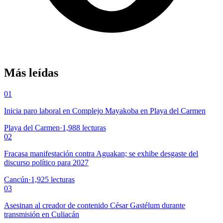
Más leídas
01
Inicia paro laboral en Complejo Mayakoba en Playa del Carmen
Playa del Carmen
·
1,988
lecturas
02
Fracasa manifestación contra Aguakan; se exhibe desgaste del
discurso político para 2027
Cancún
·
1,925
lecturas
03
Asesinan al creador de contenido César Gastélum durante
transmisión en Culiacán