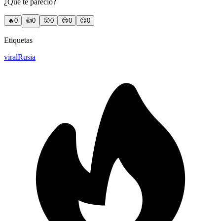
¿Qué te pareció?
🔥
0
👍
0
😲
0
😢
0
😠
0
Etiquetas
viral
Rusia