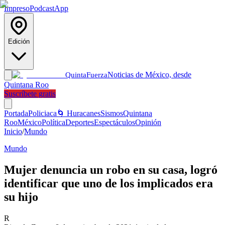
Impreso
Podcast
App
Edición
Noticias de México, desde
Quinta
Fuerza
Quintana Roo
Suscríbete gratis
Portada
Policiaca
🌀 Huracanes
Sismos
Quintana
Roo
México
Política
Deportes
Espectáculos
Opinión
Inicio
/
Mundo
Mundo
Mujer denuncia un robo en su casa, logró
identificar que uno de los implicados era
su hijo
R