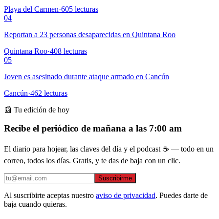
Playa del Carmen
·
605
lecturas
04
Reportan a 23 personas desaparecidas en Quintana Roo
Quintana Roo
·
408
lecturas
05
Joven es asesinado durante ataque armado en Cancún
Cancún
·
462
lecturas
📰 Tu edición de hoy
Recibe el periódico de mañana a las 7:00 am
El diario para hojear, las claves del día y el podcast ☕ — todo en un
correo, todos los días. Gratis, y te das de baja con un clic.
Suscribirme
Al suscribirte aceptas nuestro
aviso de privacidad
. Puedes darte de
baja cuando quieras.