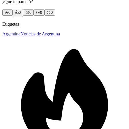
¿Qué te pareció?
🔥
0
👍
0
😲
0
😢
0
😠
0
Etiquetas
Argentina
Noticias de Argentina