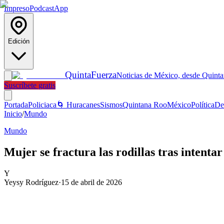
Impreso
Podcast
App
Edición
Quinta
Fuerza
Noticias de México, desde Quint
Suscríbete gratis
Portada
Policiaca
🌀 Huracanes
Sismos
Quintana Roo
México
Política
De
Inicio
/
Mundo
Mundo
Mujer se fractura las rodillas tras intenta
Y
Yeysy Rodríguez
·
15 de abril de 2026