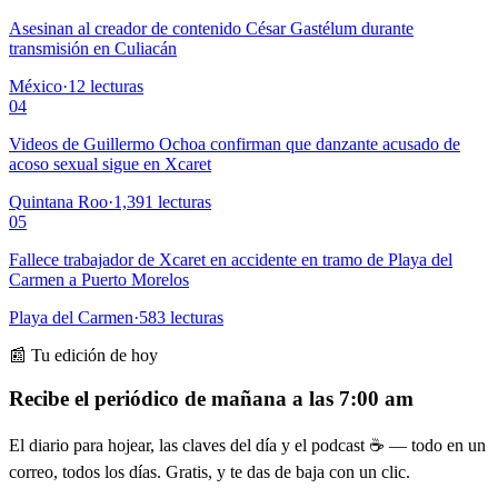
Asesinan al creador de contenido César Gastélum durante
transmisión en Culiacán
México
·
12
lecturas
04
Videos de Guillermo Ochoa confirman que danzante acusado de
acoso sexual sigue en Xcaret
Quintana Roo
·
1,391
lecturas
05
Fallece trabajador de Xcaret en accidente en tramo de Playa del
Carmen a Puerto Morelos
Playa del Carmen
·
583
lecturas
📰 Tu edición de hoy
Recibe el periódico de mañana a las 7:00 am
El diario para hojear, las claves del día y el podcast ☕ — todo en un
correo, todos los días. Gratis, y te das de baja con un clic.