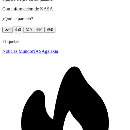
Con información de NASA
¿Qué te pareció?
🔥
0
👍
0
😲
0
😢
0
😠
0
Etiquetas
Noticias Mundo
NASA
galaxia