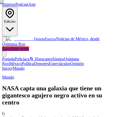
Impreso
Podcast
App
Edición
Noticias de México, desde
Quinta
Fuerza
Quintana Roo
Suscríbete gratis
Portada
Policiaca
🌀 Huracanes
Sismos
Quintana
Roo
México
Política
Deportes
Espectáculos
Opinión
Inicio
/
Mundo
Mundo
NASA capta una galaxia que tiene un
gigantesco agujero negro activo en su
centro
G