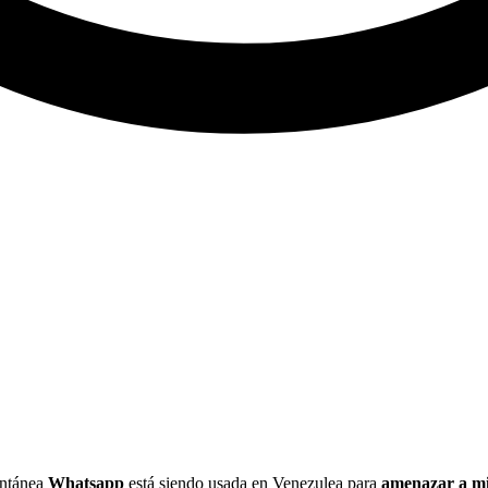
tantánea
Whatsapp
está siendo usada en Venezulea para
amenazar a mil