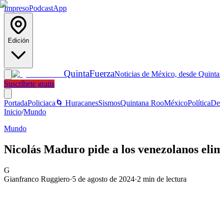
Impreso
Podcast
App
Edición
Quinta
Fuerza
Noticias de México, desde Quint
Suscríbete gratis
Portada
Policiaca
🌀 Huracanes
Sismos
Quintana Roo
México
Política
De
Inicio
/
Mundo
Mundo
Nicolás Maduro pide a los venezolanos eli
G
Gianfranco Ruggiero
·
5 de agosto de 2024
·
2
min de lectura