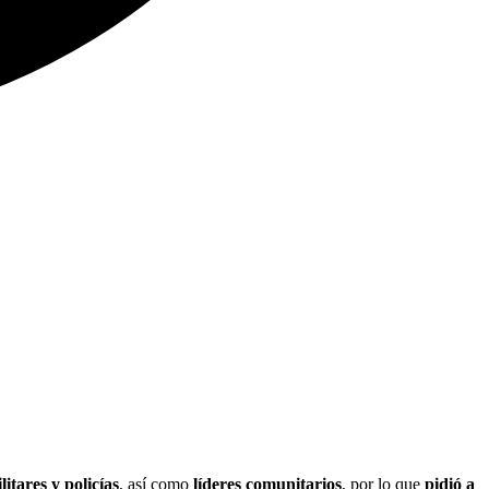
itares y policías
, así como
líderes comunitarios
, por lo que
pidió a