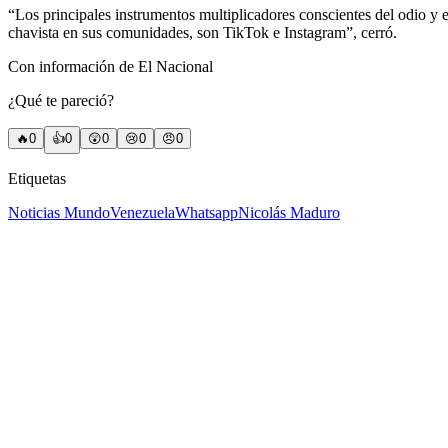
“Los principales instrumentos multiplicadores conscientes del odio y el 
chavista en sus comunidades, son TikTok e Instagram”, cerró.
Con información de El Nacional
¿Qué te pareció?
🔥
0
👍
0
😲
0
😢
0
😠
0
Etiquetas
Noticias Mundo
Venezuela
Whatsapp
Nicolás Maduro