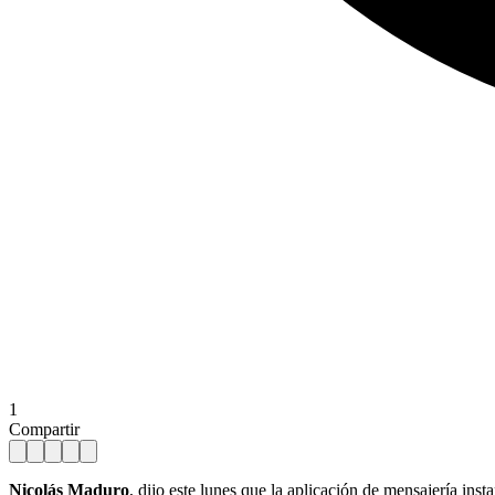
1
Compartir
Nicolás Maduro
, dijo este lunes que la aplicación de mensajería ins