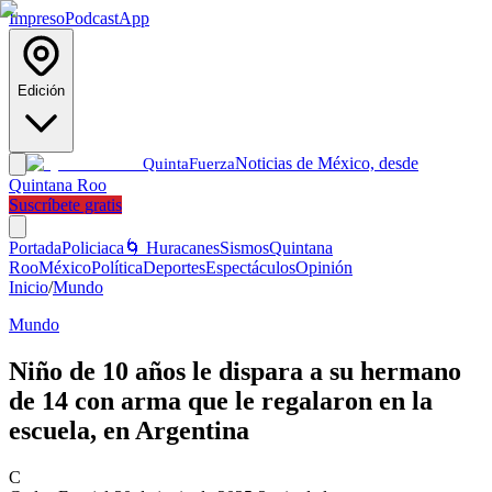
Impreso
Podcast
App
Edición
Noticias de México, desde
Quinta
Fuerza
Quintana Roo
Suscríbete gratis
Portada
Policiaca
🌀 Huracanes
Sismos
Quintana
Roo
México
Política
Deportes
Espectáculos
Opinión
Inicio
/
Mundo
Mundo
Niño de 10 años le dispara a su hermano
de 14 con arma que le regalaron en la
escuela, en Argentina
C