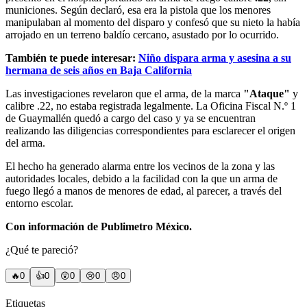
municiones. Según declaró, esa era la pistola que los menores
manipulaban al momento del disparo y confesó que su nieto la había
arrojado en un terreno baldío cercano, asustado por lo ocurrido.
También te puede interesar:
Niño dispara arma y asesina a su
hermana de seis años en Baja California
Las investigaciones revelaron que el arma, de la marca
"Ataque"
y
calibre .22, no estaba registrada legalmente. La Oficina Fiscal N.º 1
de Guaymallén quedó a cargo del caso y ya se encuentran
realizando las diligencias correspondientes para esclarecer el origen
del arma.
El hecho ha generado alarma entre los vecinos de la zona y las
autoridades locales, debido a la facilidad con la que un arma de
fuego llegó a manos de menores de edad, al parecer, a través del
entorno escolar.
Con información de Publimetro México.
¿Qué te pareció?
🔥
0
👍
0
😲
0
😢
0
😠
0
Etiquetas