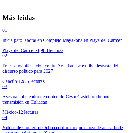
Más leídas
01
Inicia paro laboral en Complejo Mayakoba en Playa del Carmen
Playa del Carmen
·
1,988
lecturas
02
Fracasa manifestación contra Aguakan; se exhibe desgaste del
discurso político para 2027
Cancún
·
1,925
lecturas
03
Asesinan al creador de contenido César Gastélum durante
transmisión en Culiacán
México
·
12
lecturas
04
Videos de Guillermo Ochoa confirman que danzante acusado de
acoso sexual sigue en Xcaret