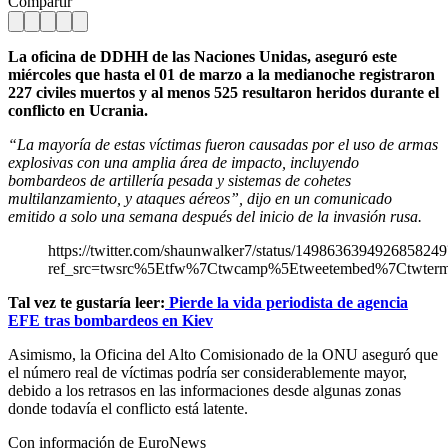
Compartir
La oficina de DDHH de las Naciones Unidas, aseguró este
miércoles que hasta el 01 de marzo a la medianoche registraron
227 civiles muertos y al menos 525 resultaron heridos durante el
conflicto en Ucrania.
“La mayoría de estas víctimas fueron causadas por el uso de armas
explosivas con una amplia área de impacto, incluyendo
bombardeos de artillería pesada y sistemas de cohetes
multilanzamiento, y ataques aéreos”, dijo en un comunicado
emitido a solo una semana después del inicio de la invasión rusa.
https://twitter.com/shaunwalker7/status/1498636394926858249
ref_src=twsrc%5Etfw%7Ctwcamp%5Etweetembed%7Ctwter
Tal vez te gustaría leer:
Pierde la vida periodista de agencia
EFE tras bombardeos en Kiev
Asimismo, la Oficina del Alto Comisionado de la ONU aseguró que
el número real de víctimas podría ser considerablemente mayor,
debido a los retrasos en las informaciones desde algunas zonas
donde todavía el conflicto está latente.
Con información de EuroNews