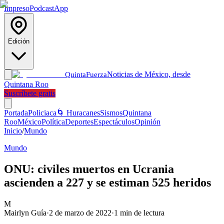
Impreso
Podcast
App
Edición
Noticias de México, desde
Quinta
Fuerza
Quintana Roo
Suscríbete gratis
Portada
Policiaca
🌀 Huracanes
Sismos
Quintana
Roo
México
Política
Deportes
Espectáculos
Opinión
Inicio
/
Mundo
Mundo
ONU: civiles muertos en Ucrania
ascienden a 227 y se estiman 525 heridos
M
Mairlyn Guía
·
2 de marzo de 2022
·
1
min de lectura