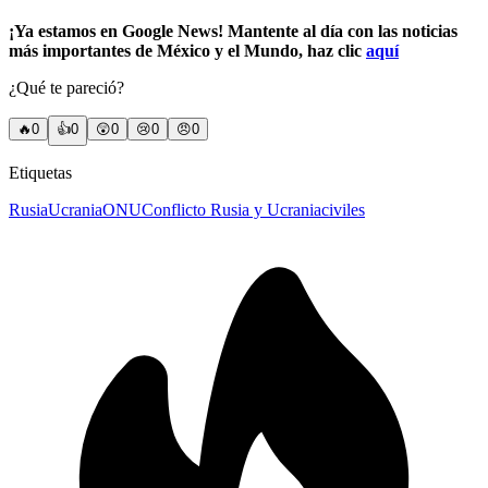
¡Ya estamos en Google News! Mantente al día con las noticias
más importantes de México y el Mundo, haz clic
aquí
¿Qué te pareció?
🔥
0
👍
0
😲
0
😢
0
😠
0
Etiquetas
Rusia
Ucrania
ONU
Conflicto Rusia y Ucrania
civiles