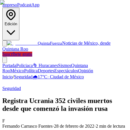
Impreso
Podcast
App
Edición
Noticias de México, desde
Quinta
Fuerza
Quintana Roo
Suscríbete gratis
Portada
Policiaca
🌀 Huracanes
Sismos
Quintana
Roo
México
Política
Deportes
Espectáculos
Opinión
Inicio
/
Seguridad
🌧️
17
°C
·
Ciudad de México
Seguridad
Registra Ucrania 352 civiles muertos
desde que comenzó la invasión rusa
F
Fernando Carrasco Fuentes
·
28 de febrero de 2022
·
2
min de lectura