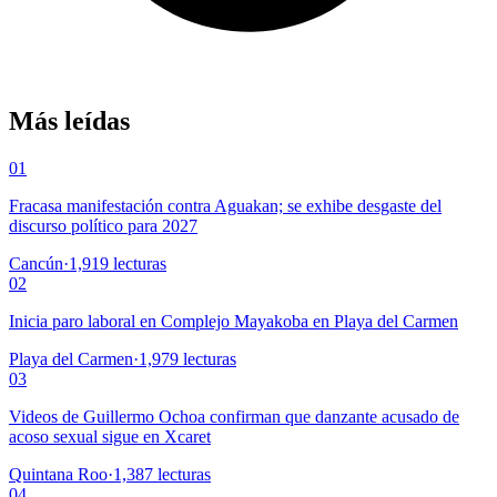
Más leídas
01
Fracasa manifestación contra Aguakan; se exhibe desgaste del
discurso político para 2027
Cancún
·
1,919
lecturas
02
Inicia paro laboral en Complejo Mayakoba en Playa del Carmen
Playa del Carmen
·
1,979
lecturas
03
Videos de Guillermo Ochoa confirman que danzante acusado de
acoso sexual sigue en Xcaret
Quintana Roo
·
1,387
lecturas
04