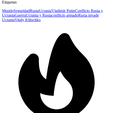
Etiquetas
Mundo
Seguridad
Rusia
Ucrania
Vladimir Putin
Conflicto Rusia y
Ucrania
Guerra
Ucrania y Rusia
conflicto armado
Rusia invade
Ucrania
Vitaly Klitschko