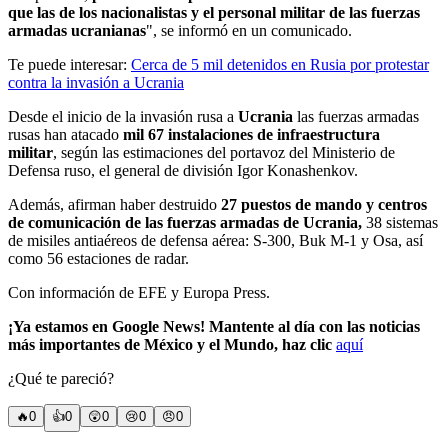
que las de los nacionalistas y el personal militar de las fuerzas
armadas ucranianas
", se informó en un comunicado.
Te puede interesar:
Cerca de 5 mil detenidos en Rusia por protestar
contra la invasión a Ucrania
Desde el inicio de la invasión rusa a
Ucrania
las fuerzas armadas
rusas han atacado
mil 67 instalaciones de infraestructura
militar
, según las estimaciones del portavoz del Ministerio de
Defensa ruso, el general de división Igor Konashenkov.
Además, afirman haber destruido
27 puestos de mando y centros
de comunicación de las fuerzas armadas de Ucrania,
38 sistemas
de misiles antiaéreos de defensa aérea: S-300, Buk M-1 y Osa, así
como 56 estaciones de radar.
Con información de EFE y Europa Press.
¡Ya estamos en Google News! Mantente al día con las noticias
más importantes de México y el Mundo, haz clic
aquí
¿Qué te pareció?
🔥
0
👍
0
😲
0
😢
0
😠
0