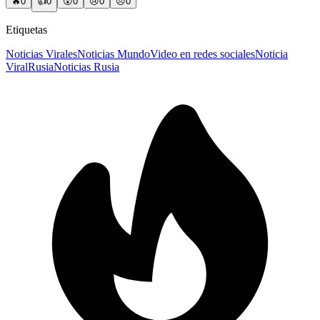
🔥
0
👍
0
😲
0
😢
0
😠
0
Etiquetas
Noticias Virales
Noticias Mundo
Video en redes sociales
Noticia
Viral
Rusia
Noticias Rusia