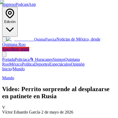
Impreso
Podcast
App
Edición
Noticias de México, desde
Quinta
Fuerza
Quintana Roo
Suscríbete gratis
Portada
Policiaca
🌀 Huracanes
Sismos
Quintana
Roo
México
Política
Deportes
Espectáculos
Opinión
Inicio
/
Mundo
Mundo
Video: Perrito sorprende al desplazarse
en patinete en Rusia
V
Víctor Eduardo García
·
2 de mayo de 2026