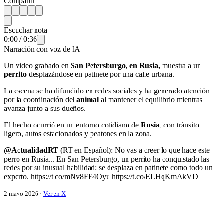
Compartir
Escuchar nota
0:00
/
0:36
Narración con voz de IA
Un video grabado en
San Petersburgo, en Rusia,
muestra a un
perrito
desplazándose en patinete por una calle urbana.
La escena se ha difundido en redes sociales y ha generado atención
por la coordinación del
animal
al mantener el equilibrio mientras
avanza junto a sus dueños.
El hecho ocurrió en un entorno cotidiano de
Rusia
, con tránsito
ligero, autos estacionados y peatones en la zona.
@ActualidadRT
(RT en Español): No vas a creer lo que hace este
perro en Rusia... En San Petersburgo, un perrito ha conquistado las
redes por su inusual habilidad: se desplaza en patinete como todo un
experto. https://t.co/mNv8FF4Oyu https://t.co/ELHqKmAkVD
2 mayo 2026 ·
Ver en X