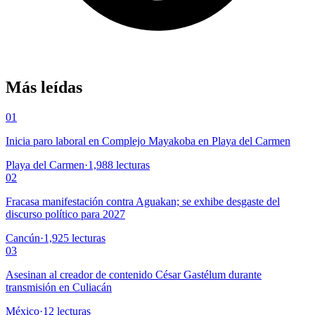
Más leídas
01
Inicia paro laboral en Complejo Mayakoba en Playa del Carmen
Playa del Carmen
·
1,988
lecturas
02
Fracasa manifestación contra Aguakan; se exhibe desgaste del
discurso político para 2027
Cancún
·
1,925
lecturas
03
Asesinan al creador de contenido César Gastélum durante
transmisión en Culiacán
México
·
12
lecturas