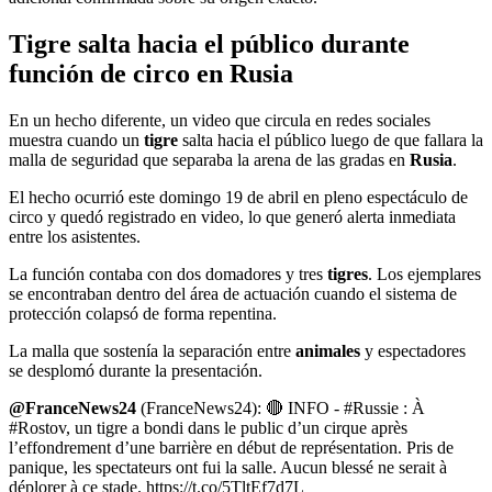
Tigre salta hacia el público durante
función de circo en Rusia
En un hecho diferente, un video que circula en redes sociales
muestra cuando un
tigre
salta hacia el público luego de que fallara la
malla de seguridad que separaba la arena de las gradas en
Rusia
.
El hecho ocurrió este domingo 19 de abril en pleno espectáculo de
circo y quedó registrado en video, lo que generó alerta inmediata
entre los asistentes.
La función contaba con dos domadores y tres
tigres
. Los ejemplares
se encontraban dentro del área de actuación cuando el sistema de
protección colapsó de forma repentina.
La malla que sostenía la separación entre
animales
y espectadores
se desplomó durante la presentación.
@FranceNews24
(FranceNews24): 🔴 INFO - #Russie : À
#Rostov, un tigre a bondi dans le public d’un cirque après
l’effondrement d’une barrière en début de représentation. Pris de
panique, les spectateurs ont fui la salle. Aucun blessé ne serait à
déplorer à ce stade. https://t.co/5TltEf7d7L