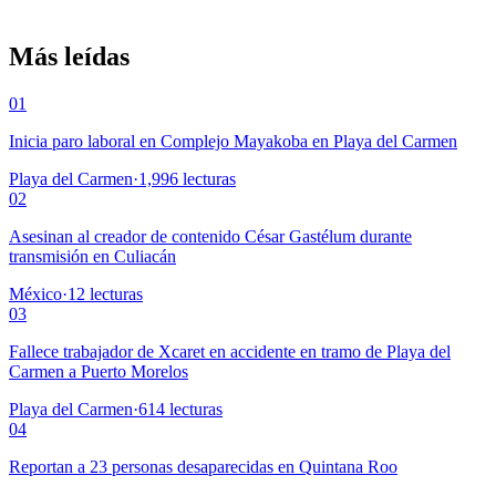
Más leídas
01
Inicia paro laboral en Complejo Mayakoba en Playa del Carmen
Playa del Carmen
·
1,996
lecturas
02
Asesinan al creador de contenido César Gastélum durante
transmisión en Culiacán
México
·
12
lecturas
03
Fallece trabajador de Xcaret en accidente en tramo de Playa del
Carmen a Puerto Morelos
Playa del Carmen
·
614
lecturas
04
Reportan a 23 personas desaparecidas en Quintana Roo