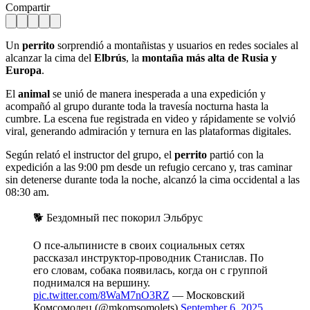
Compartir
Un
perrito
sorprendió a montañistas y usuarios en redes sociales al
alcanzar la cima del
Elbrús
, la
montaña más alta de Rusia y
Europa
.
El
animal
se unió de manera inesperada a una expedición y
acompañó al grupo durante toda la travesía nocturna hasta la
cumbre. La escena fue registrada en video y rápidamente se volvió
viral, generando admiración y ternura en las plataformas digitales.
Según relató el instructor del grupo, el
perrito
partió con la
expedición a las 9:00 pm desde un refugio cercano y, tras caminar
sin detenerse durante toda la noche, alcanzó la cima occidental a las
08:30 am.
🐕 Бездомный пес покорил Эльбрус
О псе-альпинисте в своих социальных сетях
рассказал инструктор-проводник Станислав. По
его словам, собака появилась, когда он с группой
поднимался на вершину.
pic.twitter.com/8WaM7nO3RZ
— Московский
Комсомолец (@mkomsomolets)
September 6, 2025