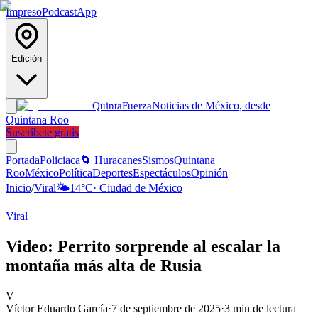
Impreso
Podcast
App
Edición
Noticias de México, desde
Quinta
Fuerza
Quintana Roo
Suscríbete gratis
Portada
Policiaca
🌀 Huracanes
Sismos
Quintana
Roo
México
Política
Deportes
Espectáculos
Opinión
Inicio
/
Viral
🌤️
14
°C
·
Ciudad de México
Viral
Video: Perrito sorprende al escalar la
montaña más alta de Rusia
V
Víctor Eduardo García
·
7 de septiembre de 2025
·
3
min de lectura