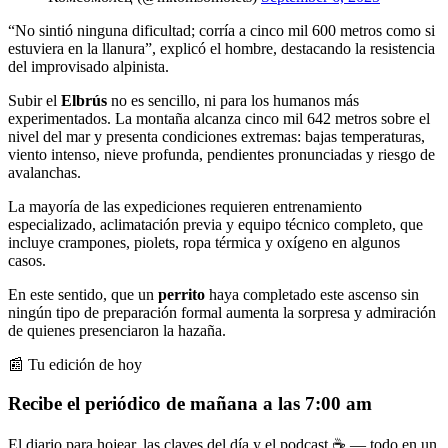
“No sintió ninguna dificultad; corría a cinco mil 600 metros como si
estuviera en la llanura”, explicó el hombre, destacando la resistencia
del improvisado alpinista.
Subir el
Elbrús
no es sencillo, ni para los humanos más
experimentados. La montaña alcanza cinco mil 642 metros sobre el
nivel del mar y presenta condiciones extremas: bajas temperaturas,
viento intenso, nieve profunda, pendientes pronunciadas y riesgo de
avalanchas.
La mayoría de las expediciones requieren entrenamiento
especializado, aclimatación previa y equipo técnico completo, que
incluye crampones, piolets, ropa térmica y oxígeno en algunos
casos.
En este sentido, que un
perrito
haya completado este ascenso sin
ningún tipo de preparación formal aumenta la sorpresa y admiración
de quienes presenciaron la hazaña.
📰 Tu edición de hoy
Recibe el periódico de mañana a las 7:00 am
El diario para hojear, las claves del día y el podcast ☕ — todo en un