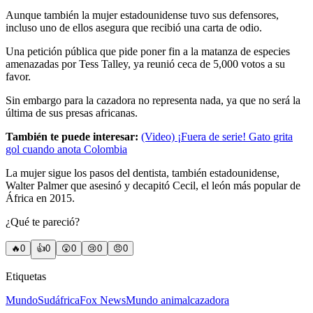
Aunque también la mujer estadounidense tuvo sus defensores,
incluso uno de ellos asegura que recibió una carta de odio.
Una petición pública que pide poner fin a la matanza de especies
amenazadas por Tess Talley, ya reunió ceca de 5,000 votos a su
favor.
Sin embargo para la cazadora no representa nada, ya que no será la
última de sus presas africanas.
También te puede interesar:
(Video) ¡Fuera de serie! Gato grita
gol cuando anota Colombia
La mujer sigue los pasos del dentista, también estadounidense,
Walter Palmer que asesinó y decapitó Cecil, el león más popular de
África en 2015.
¿Qué te pareció?
🔥
0
👍
0
😲
0
😢
0
😠
0
Etiquetas
Mundo
Sudáfrica
Fox News
Mundo animal
cazadora