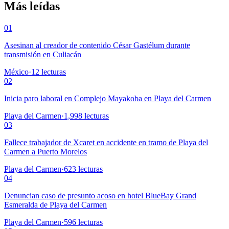
Más leídas
01
Asesinan al creador de contenido César Gastélum durante
transmisión en Culiacán
México
·
12
lecturas
02
Inicia paro laboral en Complejo Mayakoba en Playa del Carmen
Playa del Carmen
·
1,998
lecturas
03
Fallece trabajador de Xcaret en accidente en tramo de Playa del
Carmen a Puerto Morelos
Playa del Carmen
·
623
lecturas
04
Denuncian caso de presunto acoso en hotel BlueBay Grand
Esmeralda de Playa del Carmen
Playa del Carmen
·
596
lecturas