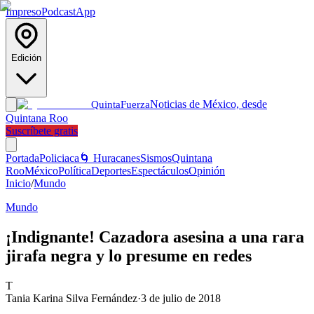
Impreso
Podcast
App
Edición
Noticias de México, desde
Quinta
Fuerza
Quintana Roo
Suscríbete gratis
Portada
Policiaca
🌀 Huracanes
Sismos
Quintana
Roo
México
Política
Deportes
Espectáculos
Opinión
Inicio
/
Mundo
Mundo
¡Indignante! Cazadora asesina a una rara
jirafa negra y lo presume en redes
T
Tania Karina Silva Fernández
·
3 de julio de 2018