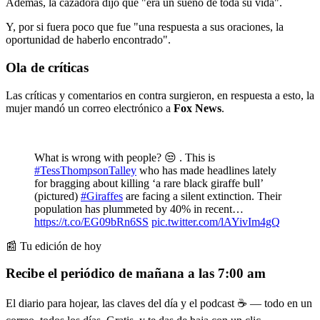
Además, la cazadora dijo que "era un sueño de toda su vida".
Y, por si fuera poco que fue "una respuesta a sus oraciones, la
oportunidad de haberlo encontrado".
Ola de críticas
Las críticas y comentarios en contra surgieron, en respuesta a esto, la
mujer mandó un correo electrónico a
Fox News
.
What is wrong with people? 😒 . This is
#TessThompsonTalley
who has made headlines lately
for bragging about killing ‘a rare black giraffe bull’
(pictured)
#Giraffes
are facing a silent extinction. Their
population has plummeted by 40% in recent…
https://t.co/EG09bRn6SS
pic.twitter.com/lAYivIm4gQ
📰 Tu edición de hoy
Recibe el periódico de mañana a las 7:00 am
El diario para hojear, las claves del día y el podcast ☕ — todo en un