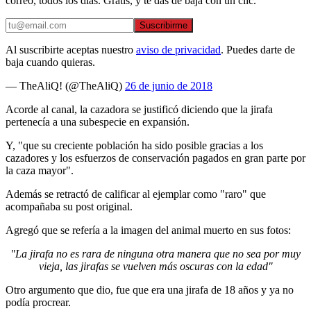
correo, todos los días. Gratis, y te das de baja con un clic.
Suscribirme
Al suscribirte aceptas nuestro
aviso de privacidad
. Puedes darte de
baja cuando quieras.
— TheAliQ! (@TheAliQ)
26 de junio de 2018
Acorde al canal, la cazadora se justificó diciendo que la jirafa
pertenecía a una subespecie en expansión.
Y, "que su creciente población ha sido posible gracias a los
cazadores y los esfuerzos de conservación pagados en gran parte por
la caza mayor".
Además se retractó de calificar al ejemplar como "raro" que
acompañaba su post original.
Agregó que se refería a la imagen del animal muerto en sus fotos:
"La jirafa no es rara de ninguna otra manera que no sea por muy
vieja, las jirafas se vuelven más oscuras con la edad"
Otro argumento que dio, fue que era una jirafa de 18 años y ya no
podía procrear.