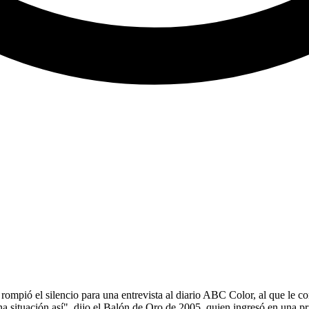
rompió el silencio para una entrevista al diario ABC Color, al que le c
na situación así", dijo el Balón de Oro de 2005, quien ingresó en una p