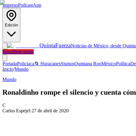
Impreso
Podcast
App
Edición
Quinta
Fuerza
Noticias de México, desde Quint
Suscríbete gratis
Portada
Policiaca
🌀 Huracanes
Sismos
Quintana Roo
México
Política
De
Inicio
/
Mundo
Mundo
Ronaldinho rompe el silencio y cuenta cómo
C
Carlos Espejel
·
27 de abril de 2020