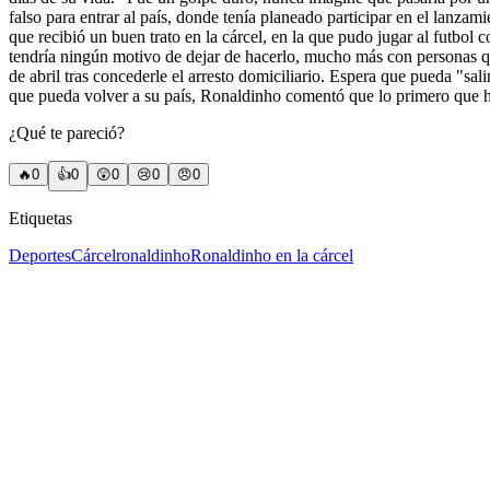
falso para entrar al país, donde tenía planeado participar en el lanza
que recibió un buen trato en la cárcel, en la que pudo jugar al futbol 
tendría ningún motivo de dejar de hacerlo, mucho más con personas q
de abril tras concederle el arresto domiciliario. Espera que pueda "sal
que pueda volver a su país, Ronaldinho comentó que lo primero que har
¿Qué te pareció?
🔥
0
👍
0
😲
0
😢
0
😠
0
Etiquetas
Deportes
Cárcel
ronaldinho
Ronaldinho en la cárcel