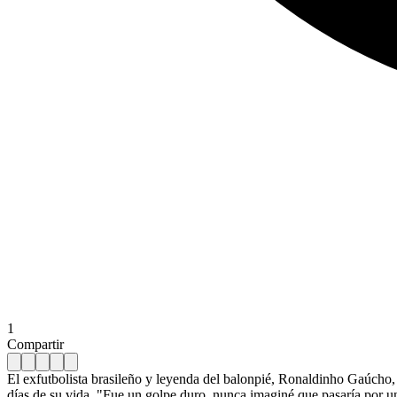
1
Compartir
El exfutbolista brasileño y leyenda del balonpié, Ronaldinho Gaúcho, 
días de su vida. "Fue un golpe duro, nunca imaginé que pasaría por u