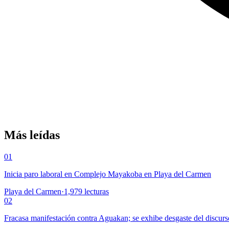
Más leídas
01
Inicia paro laboral en Complejo Mayakoba en Playa del Carmen
Playa del Carmen
·
1,979
lecturas
02
Fracasa manifestación contra Aguakan; se exhibe desgaste del discurs