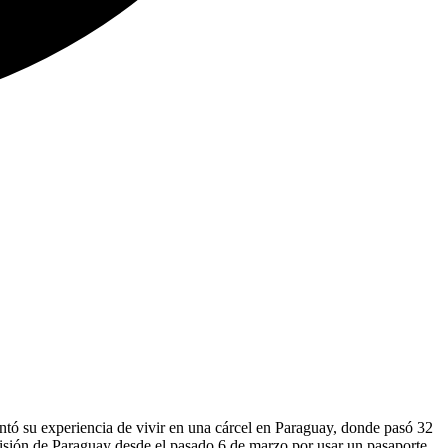
ontó su experiencia de vivir en una cárcel en Paraguay, donde pasó 32
risión de Paraguay desde el pasado 6 de marzo por usar un pasaporte