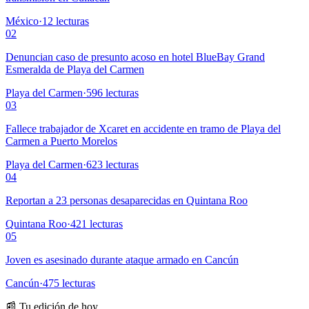
México
·
12
lecturas
02
Denuncian caso de presunto acoso en hotel BlueBay Grand
Esmeralda de Playa del Carmen
Playa del Carmen
·
596
lecturas
03
Fallece trabajador de Xcaret en accidente en tramo de Playa del
Carmen a Puerto Morelos
Playa del Carmen
·
623
lecturas
04
Reportan a 23 personas desaparecidas en Quintana Roo
Quintana Roo
·
421
lecturas
05
Joven es asesinado durante ataque armado en Cancún
Cancún
·
475
lecturas
📰 Tu edición de hoy