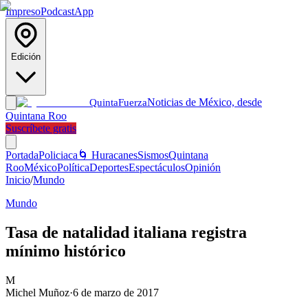
Impreso
Podcast
App
Edición
Noticias de México, desde
Quinta
Fuerza
Quintana Roo
Suscríbete gratis
Portada
Policiaca
🌀 Huracanes
Sismos
Quintana
Roo
México
Política
Deportes
Espectáculos
Opinión
Inicio
/
Mundo
Mundo
Tasa de natalidad italiana registra
mínimo histórico
M
Michel Muñoz
·
6 de marzo de 2017