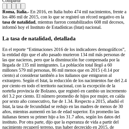
Compartir
Roma, Italia.-
En 2016, en Italia hubo 474 mil nacimientos, frente a
los 486 mil de 2015, con lo que se registró un récord negativo en la
tasa de natalidad
, mientras fueron contabilizados 608 mil decesos,
informó hoy el Instituto de Estadísticas (Istat) nacional.
La tasa de natalidad, detallada
En el reporte “Estimaciones 2016 de los indicadores demográficos”,
la entidad dijo que el año pasado murieron 134 mil más personas de
las que nacieron, pero que la disminución fue compensada por la
llegada de 135 mil inmigrantes. La población total llegó a 60
millones 579 mil personas, 86 mil menos que en 2015 (-0.14 por
ciento) al considerar también a los italianos que emigraron al
extranjero. Según el Istat, la reducción de los nacimientos fue del 2.4
por ciento en todo el territorio nacional, con la excepción de la
norteña provincia de Bolzano, que registró en cambio un incremento
del 3.2 por ciento. El número promedio de hijos por mujer, en caída
por sexto año consecutivo, fue de 1.34. Respecto a 2015, añadió el
Istat, la tasa de fecundidad se redujo en las madres de menos de 30
años, mientras aumentó en las de edad superior. En promedio las
italianas tienen su primer hijo a los 31.7 años, según los datos del
instituto. Por otra parte, dijo que la esperanza de vida a partir del
nacimiento recuperó terreno, tras haber decrecido en 2015, de