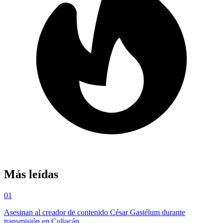
Más leídas
01
Asesinan al creador de contenido César Gastélum durante
transmisión en Culiacán