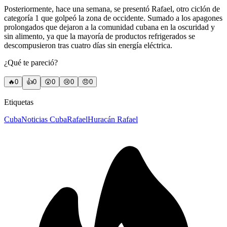
Posteriormente, hace una semana, se presentó Rafael, otro ciclón de
categoría 1 que golpeó la zona de occidente. Sumado a los apagones
prolongados que dejaron a la comunidad cubana en la oscuridad y
sin alimento, ya que la mayoría de productos refrigerados se
descompusieron tras cuatro días sin energía eléctrica.
¿Qué te pareció?
🔥
0
👍
0
😲
0
😢
0
😠
0
Etiquetas
Cuba
Noticias Cuba
Rafael
Huracán Rafael