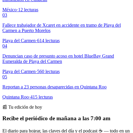
México
·
12
lecturas
03
Fallece trabajador de Xcaret en accidente en tramo de Playa del
Carmen a Puerto Morelos
Playa del Carmen
·
614
lecturas
04
Denuncian caso de presunto acoso en hotel BlueBay Grand
Esmeralda de Playa del Carmen
Playa del Carmen
·
560
lecturas
05
Reportan a 23 personas desaparecidas en Quintana Roo
Quintana Roo
·
415
lecturas
📰 Tu edición de hoy
Recibe el periódico de mañana a las 7:00 am
El diario para hojear, las claves del día y el podcast ☕ — todo en un