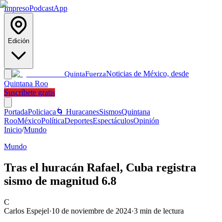
Impreso
Podcast
App
Edición
Noticias de México, desde
Quinta
Fuerza
Quintana Roo
Suscríbete gratis
Portada
Policiaca
🌀 Huracanes
Sismos
Quintana
Roo
México
Política
Deportes
Espectáculos
Opinión
Inicio
/
Mundo
Mundo
Tras el huracán Rafael, Cuba registra
sismo de magnitud 6.8
C
Carlos Espejel
·
10 de noviembre de 2024
·
3
min de lectura