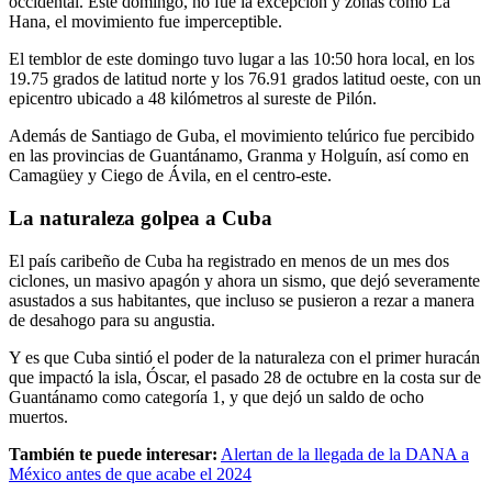
occidental. Este domingo, no fue la excepción y zonas como La
Hana, el movimiento fue imperceptible.
El temblor de este domingo tuvo lugar a las 10:50 hora local, en los
19.75 grados de latitud norte y los 76.91 grados latitud oeste, con un
epicentro ubicado a 48 kilómetros al sureste de Pilón.
Además de Santiago de Guba, el movimiento telúrico fue percibido
en las provincias de Guantánamo, Granma y Holguín, así como en
Camagüey y Ciego de Ávila, en el centro-este.
La naturaleza golpea a Cuba
El país caribeño de Cuba ha registrado en menos de un mes dos
ciclones, un masivo apagón y ahora un sismo, que dejó severamente
asustados a sus habitantes, que incluso se pusieron a rezar a manera
de desahogo para su angustia.
Y es que Cuba sintió el poder de la naturaleza con el primer huracán
que impactó la isla, Óscar, el pasado 28 de octubre en la costa sur de
Guantánamo como categoría 1, y que dejó un saldo de ocho
muertos.
También te puede interesar:
Alertan de la llegada de la DANA a
México antes de que acabe el 2024