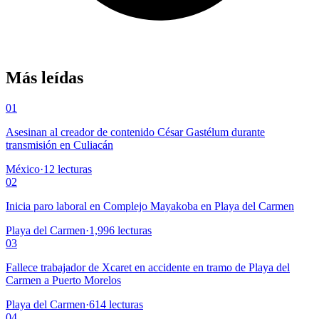
Más leídas
01
Asesinan al creador de contenido César Gastélum durante
transmisión en Culiacán
México
·
12
lecturas
02
Inicia paro laboral en Complejo Mayakoba en Playa del Carmen
Playa del Carmen
·
1,996
lecturas
03
Fallece trabajador de Xcaret en accidente en tramo de Playa del
Carmen a Puerto Morelos
Playa del Carmen
·
614
lecturas
04