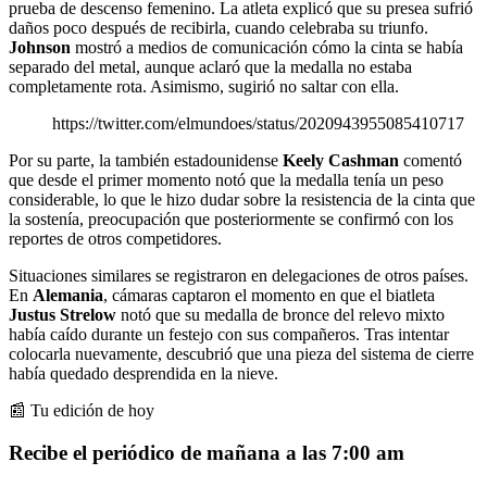
prueba de descenso femenino. La atleta explicó que su presea sufrió
daños poco después de recibirla, cuando celebraba su triunfo.
Johnson
mostró a medios de comunicación cómo la cinta se había
separado del metal, aunque aclaró que la medalla no estaba
completamente rota. Asimismo, sugirió no saltar con ella.
https://twitter.com/elmundoes/status/2020943955085410717
Por su parte, la también estadounidense
Keely Cashman
comentó
que desde el primer momento notó que la medalla tenía un peso
considerable, lo que le hizo dudar sobre la resistencia de la cinta que
la sostenía, preocupación que posteriormente se confirmó con los
reportes de otros competidores.
Situaciones similares se registraron en delegaciones de otros países.
En
Alemania
, cámaras captaron el momento en que el biatleta
Justus Strelow
notó que su medalla de bronce del relevo mixto
había caído durante un festejo con sus compañeros. Tras intentar
colocarla nuevamente, descubrió que una pieza del sistema de cierre
había quedado desprendida en la nieve.
📰 Tu edición de hoy
Recibe el periódico de mañana a las 7:00 am