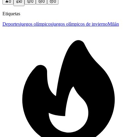
🔥
0
👍
0
😲
0
😢
0
😠
0
Etiquetas
Deportes
juegos olímpicos
juegos olímpicos de invierno
Milán