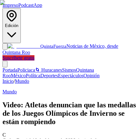
Impreso
Podcast
App
Edición
Noticias de México, desde
Quinta
Fuerza
Quintana Roo
Suscríbete gratis
Portada
Policiaca
🌀 Huracanes
Sismos
Quintana
Roo
México
Política
Deportes
Espectáculos
Opinión
Inicio
/
Mundo
Mundo
Video: Atletas denuncian que las medallas
de los Juegos Olímpicos de Invierno se
están rompiendo
C