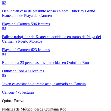
02
Denuncian caso de presunto acoso en hotel BlueBay Grand
Esmeralda de Playa del Carmen
Playa del Carmen
·
596
lecturas
03
Fallece trabajador de Xcaret en accidente en tramo de Playa del
Carmen a Puerto Morelos
Playa del Carmen
·
623
lecturas
04
Reportan a 23 personas desaparecidas en Quintana Roo
Quintana Roo
·
421
lecturas
05
Joven es asesinado durante ataque armado en Cancún
Cancún
·
475
lecturas
Quinta Fuerza
Noticias de México, desde Quintana Roo