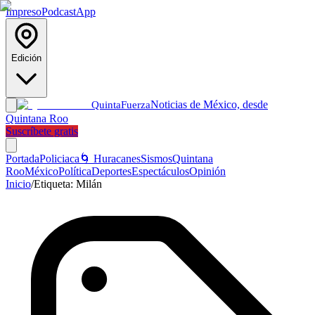
Impreso
Podcast
App
Edición
Noticias de México, desde
Quinta
Fuerza
Quintana Roo
Suscríbete gratis
Portada
Policiaca
🌀 Huracanes
Sismos
Quintana
Roo
México
Política
Deportes
Espectáculos
Opinión
Inicio
/
Etiqueta:
Milán