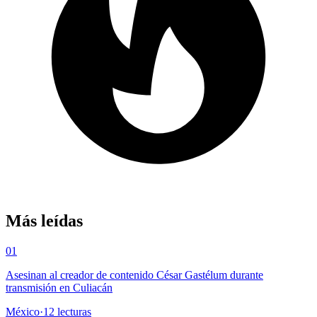
Más leídas
01
Asesinan al creador de contenido César Gastélum durante
transmisión en Culiacán
México
·
12
lecturas