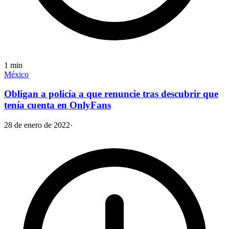
1
min
México
Obligan a policía a que renuncie tras descubrir que
tenía cuenta en OnlyFans
28 de enero de 2022
·