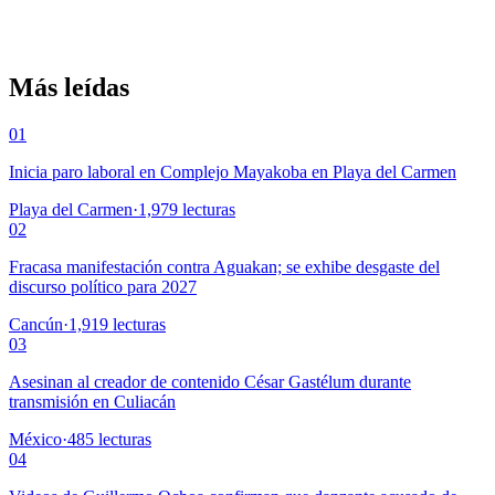
Más leídas
01
Inicia paro laboral en Complejo Mayakoba en Playa del Carmen
Playa del Carmen
·
1,979
lecturas
02
Fracasa manifestación contra Aguakan; se exhibe desgaste del
discurso político para 2027
Cancún
·
1,919
lecturas
03
Asesinan al creador de contenido César Gastélum durante
transmisión en Culiacán
México
·
485
lecturas
04