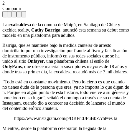
2
Compartir
La
exalcaldesa
de la comuna de Maipú, en Santiago de Chile y
exchica reality,
Cathy Barriga
, anunció esta semana su debut como
modelo en una plataforma para adultos.
Barriga, que se mantiene bajo la medida cautelar de arresto
domiciliario por una investigación por fraude al fisco y falsificación
de instrumento público, informó en sus redes sociales que se ha
unido al sitio
Onfayer
, una plataforma chilena al estilo de
OnlyFans
, que ofrece material a suscriptores mayores de 18 años y
donde tras su primer día, la excaldesa recaudó más de 7 mil dólares.
“Todo está en constante movimiento. Pero lo cierto es que cuando
no tienes duda de la persona que eres, ya no importa lo que digan de
ti. Porque en algún punto de esta historia, todo vuelve a su génesis y
pone todo en su lugar”, señaló el domingo a través de su cuenta de
Instagram, cuando dio a conocer su decisión de lanzarse al mundo
del contenido erótico amateur.
https://www.instagram.com/p/DBFndJFuBbZ/?hl=es-la
Mientras, desde la plataforma celebraron la llegada de la