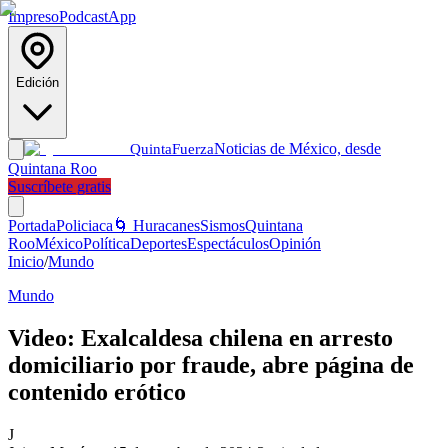
Impreso
Podcast
App
Edición
Noticias de México, desde
Quinta
Fuerza
Quintana Roo
Suscríbete gratis
Portada
Policiaca
🌀 Huracanes
Sismos
Quintana
Roo
México
Política
Deportes
Espectáculos
Opinión
Inicio
/
Mundo
Mundo
Video: Exalcaldesa chilena en arresto
domiciliario por fraude, abre página de
contenido erótico
J