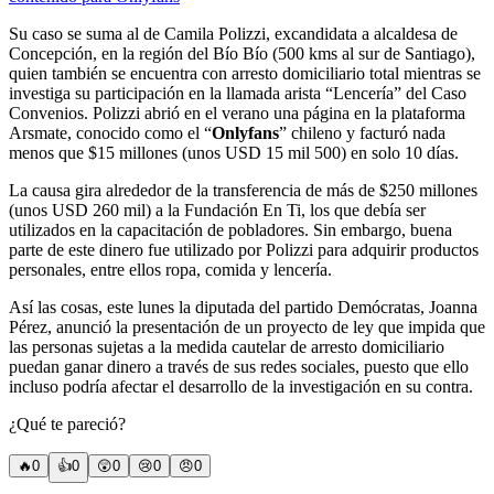
Su caso se suma al de Camila Polizzi, excandidata a alcaldesa de
Concepción, en la región del Bío Bío (500 kms al sur de Santiago),
quien también se encuentra con arresto domiciliario total mientras se
investiga su participación en la llamada arista “Lencería” del Caso
Convenios. Polizzi abrió en el verano una página en la plataforma
Arsmate, conocido como el “
Onlyfans
” chileno y facturó nada
menos que $15 millones (unos USD 15 mil 500) en solo 10 días.
La causa gira alrededor de la transferencia de más de $250 millones
(unos USD 260 mil) a la Fundación En Ti, los que debía ser
utilizados en la capacitación de pobladores. Sin embargo, buena
parte de este dinero fue utilizado por Polizzi para adquirir productos
personales, entre ellos ropa, comida y lencería.
Así las cosas, este lunes la diputada del partido Demócratas, Joanna
Pérez, anunció la presentación de un proyecto de ley que impida que
las personas sujetas a la medida cautelar de arresto domiciliario
puedan ganar dinero a través de sus redes sociales, puesto que ello
incluso podría afectar el desarrollo de la investigación en su contra.
¿Qué te pareció?
🔥
0
👍
0
😲
0
😢
0
😠
0