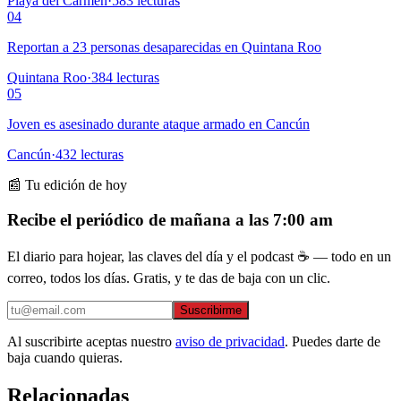
Playa del Carmen
·
583
lecturas
04
Reportan a 23 personas desaparecidas en Quintana Roo
Quintana Roo
·
384
lecturas
05
Joven es asesinado durante ataque armado en Cancún
Cancún
·
432
lecturas
📰 Tu edición de hoy
Recibe el periódico de mañana a las 7:00 am
El diario para hojear, las claves del día y el podcast ☕ — todo en un
correo, todos los días. Gratis, y te das de baja con un clic.
Suscribirme
Al suscribirte aceptas nuestro
aviso de privacidad
. Puedes darte de
baja cuando quieras.
Relacionadas