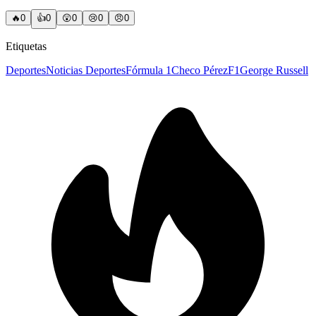
🔥
0
👍
0
😲
0
😢
0
😠
0
Etiquetas
Deportes
Noticias Deportes
Fórmula 1
Checo Pérez
F1
George Russell