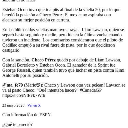
Esteban Ocon tuvo que ir a pits al final de la vuelta 20, por lo que
heredó la posición a Checo Pérez. El mexicano aspiraba con
alcanzar su mejor posición en carrera.
En las últimas dos vueltas mantuvo a raya a Liam Lawson, quien se
separó hasta segundo y medio, pero fue en la última vuelta cuando
tuvieron un incidente. Los comisarios consideraron que el piloto de
Cadillac empujó a su rival fuera de pista, por lo que decidieron
castigarlo.
Con la sanción,
Checo Pérez
quedó por debajo de Liam Lawson,
Gabriel Bortoletto y Esteban Ocon. El ganador de la Sprint fue
George Russell, quien también tuvo que luchar en pista contra Kimi
Antonelli por su posición.
@ma_fe79
(Marie🌸): Checo y Lawson otra vez pelean! Lawson se
va al pasto Checo: “Qué intentaba hacer?” #CanadaGP
https://t.co/iNtEvk7Wrh
23 mayo 2026 ·
Ver en X
Con información de ESPN.
¿Qué te pareció?