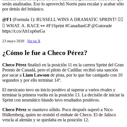
serán analizadas. Eso lo aprovechó Norris para escalar y acabar sólo
por detrás del británico.
@F1
(Formula 1): RUSSELL WINS A DRAMATIC SPRINT! 😮‍💨
👏 WHAT. A. RACE 👀 #F1Sprint #CanadianGP @Gatorade
https://t.co/Ah1xp6srGa
23 mayo 2026 ·
Ver en X
¿Cómo le fue a Checo Pérez?
Checo Pérez
finalizó en la posición 11 en la carrera Sprint del Gran
Premio de Canadá, pero el piloto de Cadillac recibió una sanción
por sacar a
Liam Lawson
de pista, por lo que fue castigado con 10
segundos y por ello terminar 14º.
El mexicano tuvo un inicio positivo al superar a varios rivales y
terminar la primera vuelta en la posición 13. La decisión de iniciar la
Sprint con neumático blando tuvo resultados positivos.
Checo Pérez
se mantuvo sólido. Poco después superó a Nico
Hülkenberg, quien no resistió el embate de Checo. El de Jalisco
vencía al alemán y se quedaba en la posición 12.