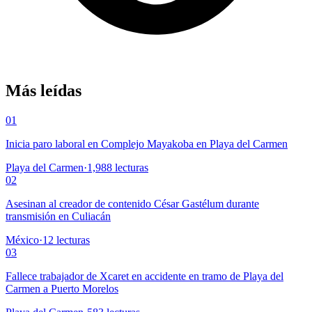
Más leídas
01
Inicia paro laboral en Complejo Mayakoba en Playa del Carmen
Playa del Carmen
·
1,988
lecturas
02
Asesinan al creador de contenido César Gastélum durante
transmisión en Culiacán
México
·
12
lecturas
03
Fallece trabajador de Xcaret en accidente en tramo de Playa del
Carmen a Puerto Morelos