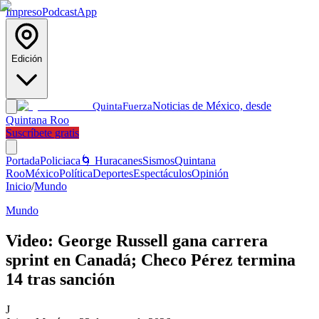
Impreso
Podcast
App
Edición
Noticias de México, desde
Quinta
Fuerza
Quintana Roo
Suscríbete gratis
Portada
Policiaca
🌀 Huracanes
Sismos
Quintana
Roo
México
Política
Deportes
Espectáculos
Opinión
Inicio
/
Mundo
Mundo
Video: George Russell gana carrera
sprint en Canadá; Checo Pérez termina
14 tras sanción
J