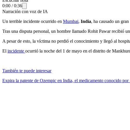
Escuchar nota
0:00
/
0:36
Narración con voz de IA
Un terrible incidente ocurrido en
Mumbai
,
India
, ha causado un gran 
Tras una disputa personal, un hombre llamado Rohit Pawar recibió un 
A pesar de esto, la víctima no perdió el conocimiento y llegó al hospi
El
incidente
ocurrió la noche del 1 de mayo en el distrito de Mankhur
También te puede interesar
Expira la patente de Ozempic en India, el medicamento conocido por 