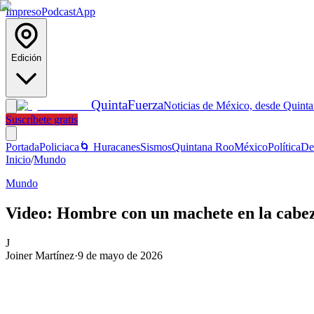
Impreso
Podcast
App
Edición
Quinta
Fuerza
Noticias de México, desde Quint
Suscríbete gratis
Portada
Policiaca
🌀 Huracanes
Sismos
Quintana Roo
México
Política
De
Inicio
/
Mundo
Mundo
Video: Hombre con un machete en la cabeza
J
Joiner Martínez
·
9 de mayo de 2026