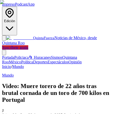
Impreso
Podcast
App
Edición
Noticias de México, desde
Quinta
Fuerza
Quintana Roo
Suscríbete gratis
Portada
Policiaca
🌀 Huracanes
Sismos
Quintana
Roo
México
Política
Deportes
Espectáculos
Opinión
Inicio
/
Mundo
Mundo
Video: Muere torero de 22 años tras
brutal cornada de un toro de 700 kilos en
Portugal
J