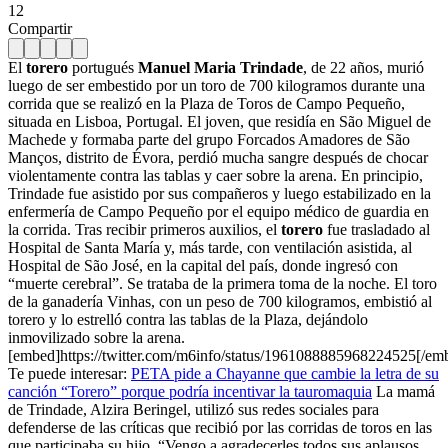
12
Compartir
El
torero
portugués
Manuel Maria Trindade
, de 22 años, murió
luego de ser embestido por un toro de 700 kilogramos durante una
corrida que se realizó en la Plaza de Toros de Campo Pequeño,
situada en Lisboa, Portugal. El joven, que residía en São Miguel de
Machede y formaba parte del grupo Forcados Amadores de São
Manços, distrito de Évora, perdió mucha sangre después de chocar
violentamente contra las tablas y caer sobre la arena. En principio,
Trindade fue asistido por sus compañeros y luego estabilizado en la
enfermería de Campo Pequeño por el equipo médico de guardia en
la corrida. Tras recibir primeros auxilios, el
torero
fue trasladado al
Hospital de Santa María y, más tarde, con ventilación asistida, al
Hospital de São José, en la capital del país, donde ingresó con
“muerte cerebral”. Se trataba de la primera toma de la noche. El toro
de la ganadería Vinhas, con un peso de 700 kilogramos, embistió al
torero y lo estrelló contra las tablas de la Plaza, dejándolo
inmovilizado sobre la arena.
[embed]https://twitter.com/m6info/status/1961088885968224525[/em
Te puede interesar:
PETA pide a Chayanne que cambie la letra de su
canción “Torero” porque podría incentivar la tauromaquia
La mamá
de Trindade, Alzira Beringel, utilizó sus redes sociales para
defenderse de las críticas que recibió por las corridas de toros en las
que participaba su hijo. “Vengo a agradecerles todos sus aplausos,