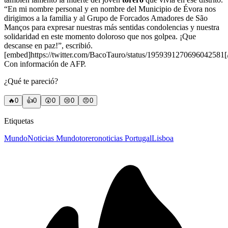
“En mi nombre personal y en nombre del Municipio de Évora nos
dirigimos a la familia y al Grupo de Forcados Amadores de São
Manços para expresar nuestras más sentidas condolencias y nuestra
solidaridad en este momento doloroso que nos golpea. ¡Que
descanse en paz!”, escribió.
[embed]https://twitter.com/BacoTauro/status/1959391270696042581
Con información de AFP.
¿Qué te pareció?
🔥
0
👍
0
😲
0
😢
0
😠
0
Etiquetas
Mundo
Noticias Mundo
torero
noticias Portugal
Lisboa