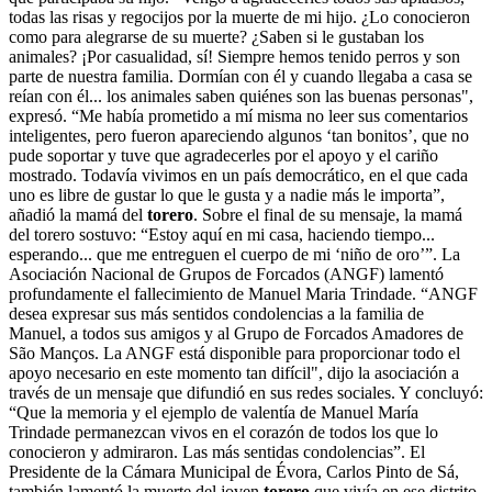
todas las risas y regocijos por la muerte de mi hijo. ¿Lo conocieron
como para alegrarse de su muerte? ¿Saben si le gustaban los
animales? ¡Por casualidad, sí! Siempre hemos tenido perros y son
parte de nuestra familia. Dormían con él y cuando llegaba a casa se
reían con él... los animales saben quiénes son las buenas personas",
expresó. “Me había prometido a mí misma no leer sus comentarios
inteligentes, pero fueron apareciendo algunos ‘tan bonitos’, que no
pude soportar y tuve que agradecerles por el apoyo y el cariño
mostrado. Todavía vivimos en un país democrático, en el que cada
uno es libre de gustar lo que le gusta y a nadie más le importa”,
añadió la mamá del
torero
. Sobre el final de su mensaje, la mamá
del torero sostuvo: “Estoy aquí en mi casa, haciendo tiempo...
esperando... que me entreguen el cuerpo de mi ‘niño de oro’”. La
Asociación Nacional de Grupos de Forcados (ANGF) lamentó
profundamente el fallecimiento de Manuel Maria Trindade. “ANGF
desea expresar sus más sentidos condolencias a la familia de
Manuel, a todos sus amigos y al Grupo de Forcados Amadores de
São Manços. La ANGF está disponible para proporcionar todo el
apoyo necesario en este momento tan difícil", dijo la asociación a
través de un mensaje que difundió en sus redes sociales. Y concluyó:
“Que la memoria y el ejemplo de valentía de Manuel María
Trindade permanezcan vivos en el corazón de todos los que lo
conocieron y admiraron. Las más sentidas condolencias”. El
Presidente de la Cámara Municipal de Évora, Carlos Pinto de Sá,
también lamentó la muerte del joven
torero
que vivía en ese distrito.