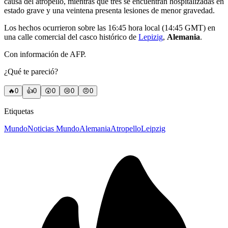
causa del atropello, mientras que tres se encuentran hospitalizadas en
estado grave y una veintena presenta lesiones de menor gravedad.
Los hechos ocurrieron sobre las 16:45 hora local (14:45 GMT) en
una calle comercial del casco histórico de
Lepizig
,
Alemania
.
Con información de AFP.
¿Qué te pareció?
🔥
0
👍
0
😲
0
😢
0
😠
0
Etiquetas
Mundo
Noticias Mundo
Alemania
Atropello
Leipzig