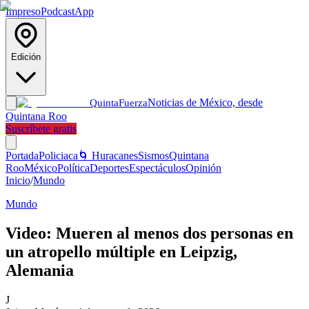
Impreso
Podcast
App
Edición
Noticias de México, desde
Quinta
Fuerza
Quintana Roo
Suscríbete gratis
Portada
Policiaca
🌀 Huracanes
Sismos
Quintana
Roo
México
Política
Deportes
Espectáculos
Opinión
Inicio
/
Mundo
Mundo
Video: Mueren al menos dos personas en
un atropello múltiple en Leipzig,
Alemania
J