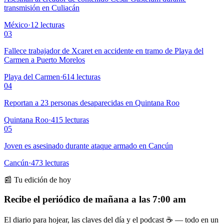
transmisión en Culiacán
México
·
12
lecturas
03
Fallece trabajador de Xcaret en accidente en tramo de Playa del
Carmen a Puerto Morelos
Playa del Carmen
·
614
lecturas
04
Reportan a 23 personas desaparecidas en Quintana Roo
Quintana Roo
·
415
lecturas
05
Joven es asesinado durante ataque armado en Cancún
Cancún
·
473
lecturas
📰 Tu edición de hoy
Recibe el periódico de mañana a las 7:00 am
El diario para hojear, las claves del día y el podcast ☕ — todo en un