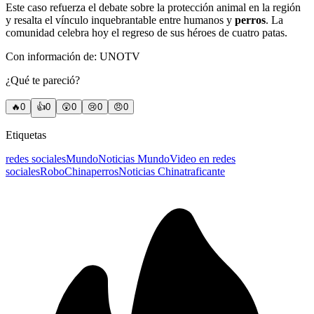
Este caso refuerza el debate sobre la protección animal en la región
y resalta el vínculo inquebrantable entre humanos y
perros
. La
comunidad celebra hoy el regreso de sus héroes de cuatro patas.
Con información de: UNOTV
¿Qué te pareció?
🔥
0
👍
0
😲
0
😢
0
😠
0
Etiquetas
redes sociales
Mundo
Noticias Mundo
Video en redes
sociales
Robo
China
perros
Noticias China
traficante