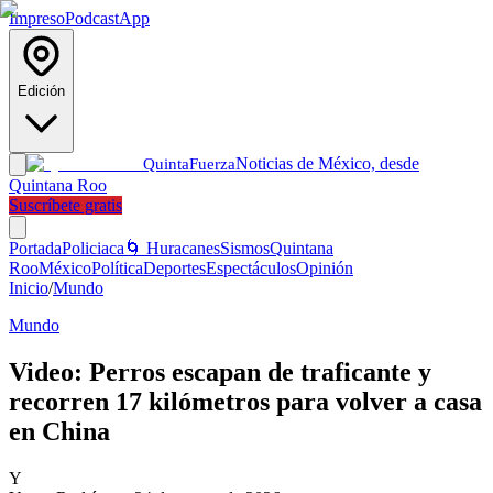
Impreso
Podcast
App
Edición
Noticias de México, desde
Quinta
Fuerza
Quintana Roo
Suscríbete gratis
Portada
Policiaca
🌀 Huracanes
Sismos
Quintana
Roo
México
Política
Deportes
Espectáculos
Opinión
Inicio
/
Mundo
Mundo
Video: Perros escapan de traficante y
recorren 17 kilómetros para volver a casa
en China
Y