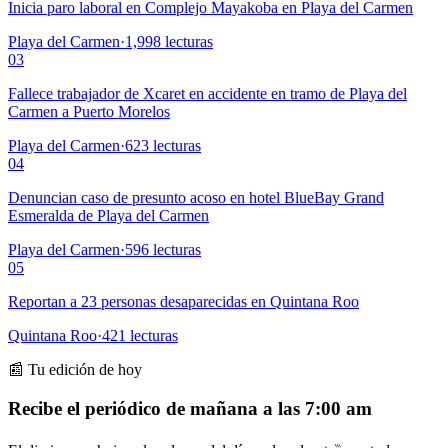
Inicia paro laboral en Complejo Mayakoba en Playa del Carmen
Playa del Carmen
·
1,998
lecturas
03
Fallece trabajador de Xcaret en accidente en tramo de Playa del
Carmen a Puerto Morelos
Playa del Carmen
·
623
lecturas
04
Denuncian caso de presunto acoso en hotel BlueBay Grand
Esmeralda de Playa del Carmen
Playa del Carmen
·
596
lecturas
05
Reportan a 23 personas desaparecidas en Quintana Roo
Quintana Roo
·
421
lecturas
📰 Tu edición de hoy
Recibe el periódico de mañana a las 7:00 am