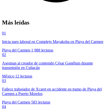
Más leídas
01
Inicia paro laboral en Complejo Mayakoba en Playa del Carmen
Playa del Carmen
·
1,988
lecturas
02
Asesinan al creador de contenido César Gastélum durante
transmisión en Culiacán
México
·
12
lecturas
03
Fallece trabajador de Xcaret en accidente en tramo de Playa del
Carmen a Puerto Morelos
Playa del Carmen
·
583
lecturas
04