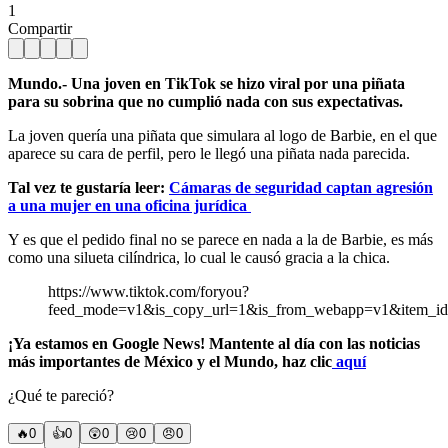
1
Compartir
Mundo.- Una joven en TikTok se hizo viral por una piñata
para su sobrina que no cumplió nada con sus expectativas.
La joven quería una piñata que simulara al logo de Barbie, en el que
aparece su cara de perfil, pero le llegó una piñata nada parecida.
Tal vez te gustaría leer:
Cámaras de seguridad captan agresión
a una mujer en una oficina jurídica
Y es que el pedido final no se parece en nada a la de Barbie, es más
como una silueta cilíndrica, lo cual le causó gracia a la chica.
https://www.tiktok.com/foryou?
feed_mode=v1&is_copy_url=1&is_from_webapp=v1&item_id
¡Ya estamos en Google News! Mantente al día con las noticias
más importantes de México y el Mundo, haz clic
aquí
¿Qué te pareció?
🔥
0
👍
0
😲
0
😢
0
😠
0