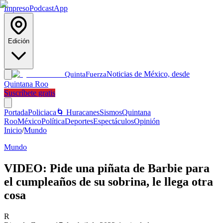
Impreso
Podcast
App
Edición
Noticias de México, desde
Quinta
Fuerza
Quintana Roo
Suscríbete gratis
Portada
Policiaca
🌀 Huracanes
Sismos
Quintana
Roo
México
Política
Deportes
Espectáculos
Opinión
Inicio
/
Mundo
Mundo
VIDEO: Pide una piñata de Barbie para
el cumpleaños de su sobrina, le llega otra
cosa
R