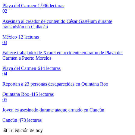
Playa del Carmen
·
1,996
lecturas
02
Asesinan al creador de contenido César Gastélum durante
transmisión en Culiacán
México
·
12
lecturas
03
Fallece trabajador de Xcaret en accidente en tramo de Playa del
Carmen a Puerto Morelos
Playa del Carmen
·
614
lecturas
04
Reportan a 23 personas desaparecidas en Quintana Roo
Quintana Roo
·
415
lecturas
05
Joven es asesinado durante ataque armado en Cancún
Cancún
·
473
lecturas
📰 Tu edición de hoy