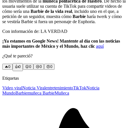
los movimientos de la
muñeca polifacética de Hasbro
. De hecho la
usuaria suele utilizar su cuenta de TikTok para compartir videos de
cómo sería una
Barbie de la vida real
, incluido uno en el que, a
petición de un seguidor, muestra cómo
Barbie
haría twerk y cómo
se vestiría Barbie si fuera un personaje de Euphoria.
Con información de: LA VERDAD
¡Ya estamos en Google News! Mantente al día con las noticias
más importantes de México y el Mundo, haz clic
aquí
¿Qué te pareció?
🔥
0
👍
0
😲
0
😢
0
😠
0
Etiquetas
Video viral
Noticia Viral
entretenimiento
TikTok
Noticia
Mundo
Barbie
muñeca Barbie
Muñeca