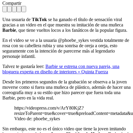
Compartir
Una usuaria de
TikTok
se ha ganado el título de sensación viral
gracias a un video en el que muestra su imitación de una muñeca
Barbie
, que tiene vueltos locos a los fanáticos de la popular figura.
En el video se ve a la usuaria @phoebe_sykes vestida totalmente de
rosa con su cabellera rubia y una sonrisa de oreja a oreja, esto
seguramente con la intención de parecerse más al legendario
personaje infantil.
Talvez te gustaría leer:
Barbie se estrena con nueva pareja, una
bloguera experta en diseño de interiores » Quinta Fuerza
Desde los primeros segundos de la grabación se observa a la joven
moverse como si fuera una muñeca de plástico, además de hacer una
coreografía muy a su estilo que hizo parecer que fuera toda una
Barbie, pero en la vida real.
https://videopress.com/v/ArY80KjZ?
resizeToParent=true&cover=true&preloadContent=metadata&u
Video de: phoebe_sykes
Sin embargo, este no es el único video que tiene la joven imitando