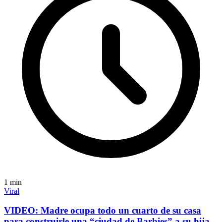
1
min
Viral
VIDEO: Madre ocupa todo un cuarto de su casa
para construirle una “ciudad de Barbies” a su hija