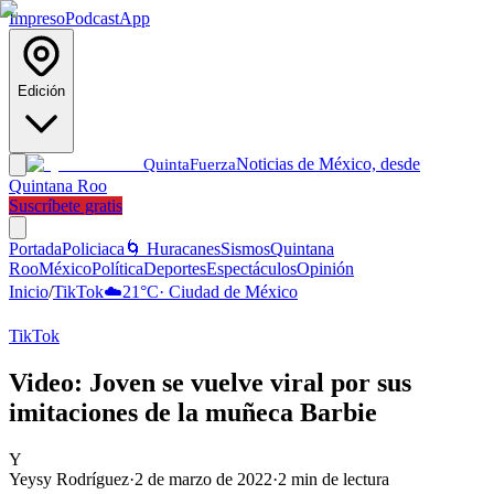
Impreso
Podcast
App
Edición
Noticias de México, desde
Quinta
Fuerza
Quintana Roo
Suscríbete gratis
Portada
Policiaca
🌀 Huracanes
Sismos
Quintana
Roo
México
Política
Deportes
Espectáculos
Opinión
Inicio
/
TikTok
☁️
21
°C
·
Ciudad de México
TikTok
Video: Joven se vuelve viral por sus
imitaciones de la muñeca Barbie
Y
Yeysy Rodríguez
·
2 de marzo de 2022
·
2
min de lectura