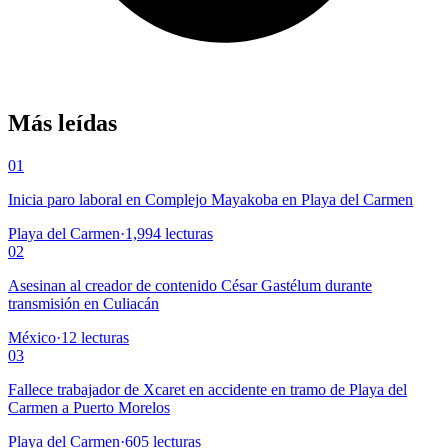
Más leídas
01
Inicia paro laboral en Complejo Mayakoba en Playa del Carmen
Playa del Carmen
·
1,994
lecturas
02
Asesinan al creador de contenido César Gastélum durante
transmisión en Culiacán
México
·
12
lecturas
03
Fallece trabajador de Xcaret en accidente en tramo de Playa del
Carmen a Puerto Morelos
Playa del Carmen
·
605
lecturas