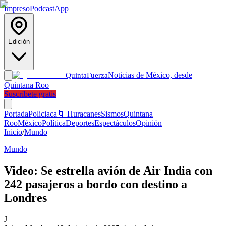
Impreso
Podcast
App
Edición
Noticias de México, desde
Quinta
Fuerza
Quintana Roo
Suscríbete gratis
Portada
Policiaca
🌀 Huracanes
Sismos
Quintana
Roo
México
Política
Deportes
Espectáculos
Opinión
Inicio
/
Mundo
Mundo
Video: Se estrella avión de Air India con
242 pasajeros a bordo con destino a
Londres
J