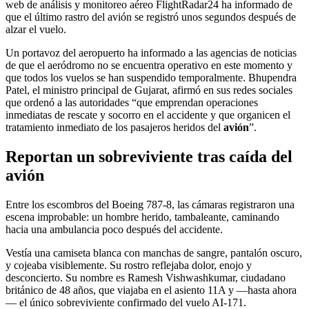
web de análisis y monitoreo aéreo FlightRadar24 ha informado de
que el último rastro del avión se registró unos segundos después de
alzar el vuelo.
Un portavoz del aeropuerto ha informado a las agencias de noticias
de que el aeródromo no se encuentra operativo en este momento y
que todos los vuelos se han suspendido temporalmente. Bhupendra
Patel, el ministro principal de Gujarat, afirmó en sus redes sociales
que ordenó a las autoridades “que emprendan operaciones
inmediatas de rescate y socorro en el accidente y que organicen el
tratamiento inmediato de los pasajeros heridos del
avión
”.
Reportan un sobreviviente tras caída del
avión
Entre los escombros del Boeing 787-8, las cámaras registraron una
escena improbable: un hombre herido, tambaleante, caminando
hacia una ambulancia poco después del accidente.
Vestía una camiseta blanca con manchas de sangre, pantalón oscuro,
y cojeaba visiblemente. Su rostro reflejaba dolor, enojo y
desconcierto. Su nombre es Ramesh Vishwashkumar, ciudadano
británico de 48 años, que viajaba en el asiento 11A y —hasta ahora
— el único sobreviviente confirmado del vuelo AI-171.