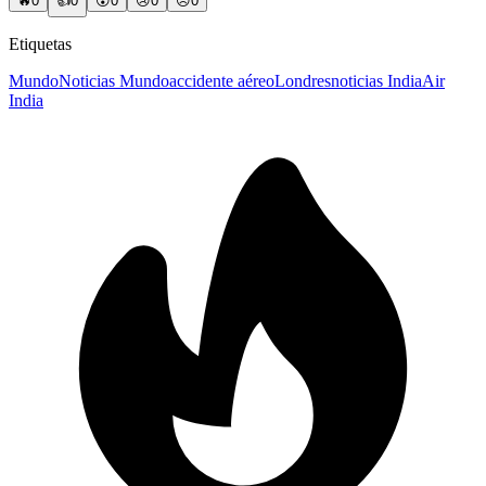
🔥
0
👍
0
😲
0
😢
0
😠
0
Etiquetas
Mundo
Noticias Mundo
accidente aéreo
Londres
noticias India
Air
India