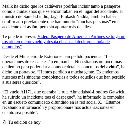
Malik ha dicho que los cadáveres podrían incluir tanto a pasajeros
como a ciudadanos que se encontraban en el lugar del accidente. El
ministro de Sanidad indio, Jagat Prakash Nadda, también había
confirmado previamente que han muerto “muchas personas” en el
accidente del
avión
, pero sin aportar más detalles.
Te puede interesar:
Video: Pasajero de American Airlines se traga un
rosario en pleno vuelo y desata el caos al decir que “huía de
demonios”
Desde el Ministerio de Exteriores han pedido paciencia. “Las
operaciones de rescate están en marcha. Necesitamos un poco más
de tiempo para poder dar a conocer detalles concretos del
avión
”, ha
dicho un portavoz. “Hemos perdido a mucha gente. Extendemos
nuestras más sinceras condolencias a todos aquellos que han perdido
a sus seres queridos”.
“El vuelo AI171, que operaba la ruta Ahmedabad-Londres Gatwick,
ha sufrido un incidente tras el despegue”, ha informado la compañía
en un escueto comunicado difundido en la red social X. “Estamos
recabando información y proporcionaremos actualizaciones en
cuanto sea posible”.
📰 Tu edición de hoy