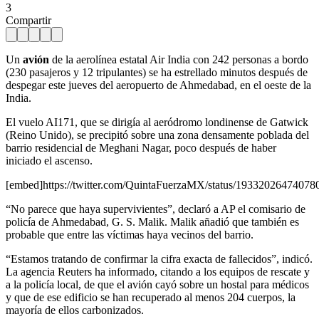
3
Compartir
Un
avión
de la aerolínea estatal Air India con 242 personas a bordo
(230 pasajeros y 12 tripulantes) se ha estrellado minutos después de
despegar este jueves del aeropuerto de Ahmedabad, en el oeste de la
India.
El vuelo AI171, que se dirigía al aeródromo londinense de Gatwick
(Reino Unido), se precipitó sobre una zona densamente poblada del
barrio residencial de Meghani Nagar, poco después de haber
iniciado el ascenso.
[embed]https://twitter.com/QuintaFuerzaMX/status/1933202647407
“No parece que haya supervivientes”, declaró a AP el comisario de
policía de Ahmedabad, G. S. Malik. Malik añadió que también es
probable que entre las víctimas haya vecinos del barrio.
“Estamos tratando de confirmar la cifra exacta de fallecidos”, indicó.
La agencia Reuters ha informado, citando a los equipos de rescate y
a la policía local, de que el avión cayó sobre un hostal para médicos
y que de ese edificio se han recuperado al menos 204 cuerpos, la
mayoría de ellos carbonizados.