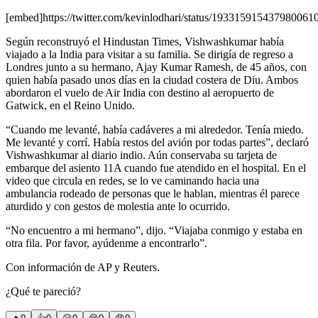
[embed]https://twitter.com/kevinlodhari/status/193315915437980061
Según reconstruyó el Hindustan Times, Vishwashkumar había
viajado a la India para visitar a su familia. Se dirigía de regreso a
Londres junto a su hermano, Ajay Kumar Ramesh, de 45 años, con
quien había pasado unos días en la ciudad costera de Diu. Ambos
abordaron el vuelo de Air India con destino al aeropuerto de
Gatwick, en el Reino Unido.
“Cuando me levanté, había cadáveres a mi alrededor. Tenía miedo.
Me levanté y corrí. Había restos del avión por todas partes”, declaró
Vishwashkumar al diario indio. Aún conservaba su tarjeta de
embarque del asiento 11A cuando fue atendido en el hospital. En el
video que circula en redes, se lo ve caminando hacia una
ambulancia rodeado de personas que le hablan, mientras él parece
aturdido y con gestos de molestia ante lo ocurrido.
“No encuentro a mi hermano”, dijo. “Viajaba conmigo y estaba en
otra fila. Por favor, ayúdenme a encontrarlo”.
Con información de AP y Reuters.
¿Qué te pareció?