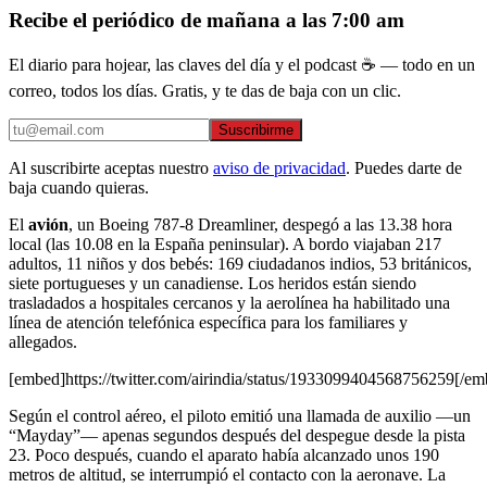
Recibe el periódico de mañana a las 7:00 am
El diario para hojear, las claves del día y el podcast ☕ — todo en un
correo, todos los días. Gratis, y te das de baja con un clic.
Suscribirme
Al suscribirte aceptas nuestro
aviso de privacidad
. Puedes darte de
baja cuando quieras.
El
avión
, un Boeing 787-8 Dreamliner, despegó a las 13.38 hora
local (las 10.08 en la España peninsular). A bordo viajaban 217
adultos, 11 niños y dos bebés: 169 ciudadanos indios, 53 británicos,
siete portugueses y un canadiense. Los heridos están siendo
trasladados a hospitales cercanos y la aerolínea ha habilitado una
línea de atención telefónica específica para los familiares y
allegados.
[embed]https://twitter.com/airindia/status/1933099404568756259[/em
Según el control aéreo, el piloto emitió una llamada de auxilio —un
“Mayday”— apenas segundos después del despegue desde la pista
23. Poco después, cuando el aparato había alcanzado unos 190
metros de altitud, se interrumpió el contacto con la aeronave. La