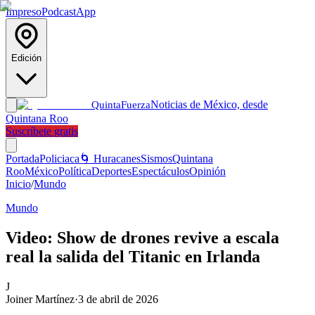
Impreso
Podcast
App
Edición
Noticias de México, desde
Quinta
Fuerza
Quintana Roo
Suscríbete gratis
Portada
Policiaca
🌀 Huracanes
Sismos
Quintana
Roo
México
Política
Deportes
Espectáculos
Opinión
Inicio
/
Mundo
Mundo
Video: Show de drones revive a escala
real la salida del Titanic en Irlanda
J
Joiner Martínez
·
3 de abril de 2026