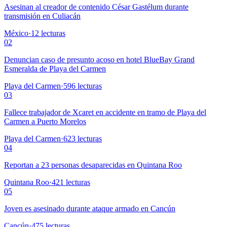
Asesinan al creador de contenido César Gastélum durante
transmisión en Culiacán
México
·
12
lecturas
02
Denuncian caso de presunto acoso en hotel BlueBay Grand
Esmeralda de Playa del Carmen
Playa del Carmen
·
596
lecturas
03
Fallece trabajador de Xcaret en accidente en tramo de Playa del
Carmen a Puerto Morelos
Playa del Carmen
·
623
lecturas
04
Reportan a 23 personas desaparecidas en Quintana Roo
Quintana Roo
·
421
lecturas
05
Joven es asesinado durante ataque armado en Cancún
Cancún
·
475
lecturas