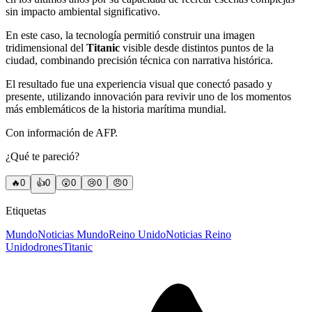
sin impacto ambiental significativo.
En este caso, la tecnología permitió construir una imagen
tridimensional del
Titanic
visible desde distintos puntos de la
ciudad, combinando precisión técnica con narrativa histórica.
El resultado fue una experiencia visual que conectó pasado y
presente, utilizando innovación para revivir uno de los momentos
más emblemáticos de la historia marítima mundial.
Con información de AFP.
¿Qué te pareció?
🔥
0
👍
0
😲
0
😢
0
😠
0
Etiquetas
Mundo
Noticias Mundo
Reino Unido
Noticias Reino
Unido
drones
Titanic