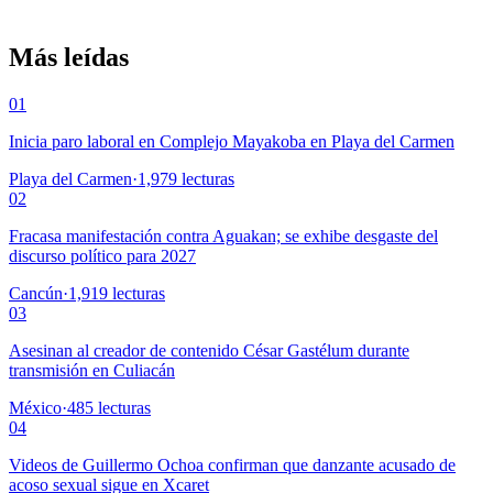
Más leídas
01
Inicia paro laboral en Complejo Mayakoba en Playa del Carmen
Playa del Carmen
·
1,979
lecturas
02
Fracasa manifestación contra Aguakan; se exhibe desgaste del
discurso político para 2027
Cancún
·
1,919
lecturas
03
Asesinan al creador de contenido César Gastélum durante
transmisión en Culiacán
México
·
485
lecturas
04
Videos de Guillermo Ochoa confirman que danzante acusado de
acoso sexual sigue en Xcaret