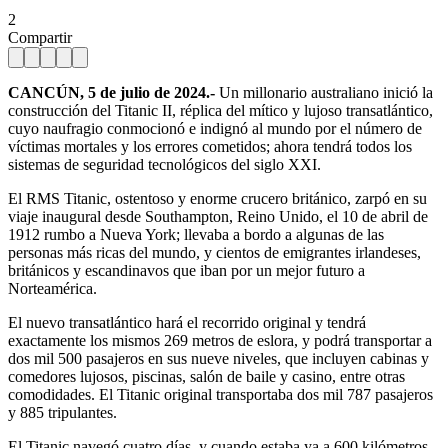
2
Compartir
CANCÚN, 5 de julio de 2024.-
Un millonario australiano inició la
construcción del Titanic II, réplica del mítico y lujoso transatlántico,
cuyo naufragio conmocionó e indignó al mundo por el número de
víctimas mortales y los errores cometidos; ahora tendrá todos los
sistemas de seguridad tecnológicos del siglo XXI.
El RMS Titanic, ostentoso y enorme crucero británico, zarpó en su
viaje inaugural desde Southampton, Reino Unido, el 10 de abril de
1912 rumbo a Nueva York; llevaba a bordo a algunas de las
personas más ricas del mundo, y cientos de emigrantes irlandeses,
británicos y escandinavos que iban por un mejor futuro a
Norteamérica.
El nuevo transatlántico hará el recorrido original y tendrá
exactamente los mismos 269 metros de eslora, y podrá transportar a
dos mil 500 pasajeros en sus nueve niveles, que incluyen cabinas y
comedores lujosos, piscinas, salón de baile y casino, entre otras
comodidades. El Titanic original transportaba dos mil 787 pasajeros
y 885 tripulantes.
El Titanic navegó cuatro días, y cuando estaba ya a 600 kilómetros