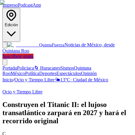
Impreso
Podcast
App
Edición
Noticias de México, desde
Quinta
Fuerza
Quintana Roo
Suscríbete gratis
Portada
Policiaca
🌀 Huracanes
Sismos
Quintana
Roo
México
Política
Deportes
Espectáculos
Opinión
Inicio
/
Ocio y Tiempo Libre
🌤️
13
°C
·
Ciudad de México
Ocio y Tiempo Libre
Construyen el Titanic II: el lujoso
transatlántico zarpará en 2027 y hará el
recorrido original
C