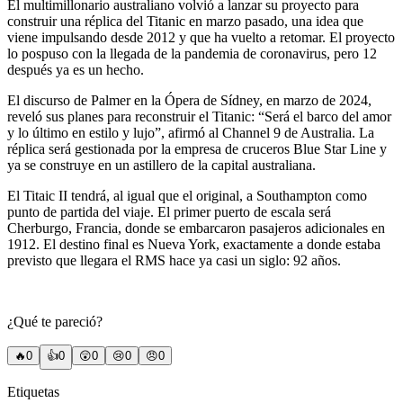
El multimillonario australiano volvió a lanzar su proyecto para
construir una réplica del Titanic en marzo pasado, una idea que
viene impulsando desde 2012 y que ha vuelto a retomar. El proyecto
lo pospuso con la llegada de la pandemia de coronavirus, pero 12
después ya es un hecho.
El discurso de Palmer en la Ópera de Sídney, en marzo de 2024,
reveló sus planes para reconstruir el Titanic: “Será el barco del amor
y lo último en estilo y lujo”, afirmó al Channel 9 de Australia. La
réplica será gestionada por la empresa de cruceros Blue Star Line y
ya se construye en un astillero de la capital australiana.
El Titaic II tendrá, al igual que el original, a Southampton como
punto de partida del viaje. El primer puerto de escala será
Cherburgo, Francia, donde se embarcaron pasajeros adicionales en
1912. El destino final es Nueva York, exactamente a donde estaba
previsto que llegara el RMS hace ya casi un siglo: 92 años.
¿Qué te pareció?
🔥
0
👍
0
😲
0
😢
0
😠
0
Etiquetas