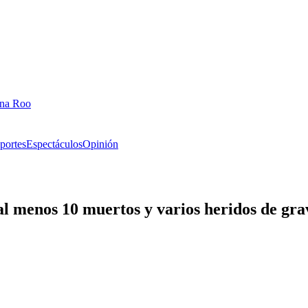
ana Roo
portes
Espectáculos
Opinión
al menos 10 muertos y varios heridos de gr