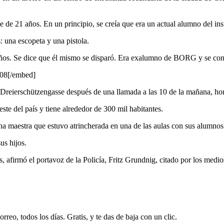
 de 21 años. En un principio, se creía que era un actual alumno del insti
: una escopeta y una pistola.
ños. Se dice que él mismo se disparó. Era exalumno de BORG y se cons
908[/embed]
Dreierschützengasse después de una llamada a las 10 de la mañana, hor
ste del país y tiene alrededor de 300 mil habitantes.
a maestra que estuvo atrincherada en una de las aulas con sus alumnos
us hijos.
s, afirmó el portavoz de la Policía, Fritz Grundnig, citado por los medio
rreo, todos los días. Gratis, y te das de baja con un clic.