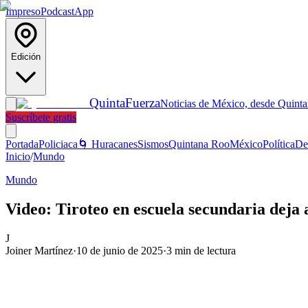
Impreso
Podcast
App
Edición
Quinta
Fuerza
Noticias de México, desde Quint
Suscríbete gratis
Portada
Policiaca
🌀 Huracanes
Sismos
Quintana Roo
México
Política
De
Inicio
/
Mundo
Mundo
Video: Tiroteo en escuela secundaria deja 
J
Joiner Martínez
·
10 de junio de 2025
·
3
min de lectura