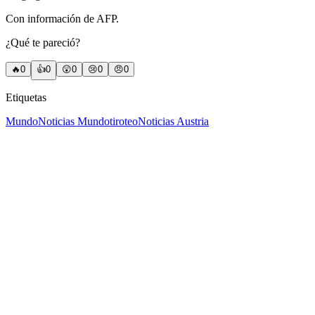
Con información de AFP.
¿Qué te pareció?
🔥
0
👍
0
😲
0
😢
0
😠
0
Etiquetas
Mundo
Noticias Mundo
tiroteo
Noticias Austria