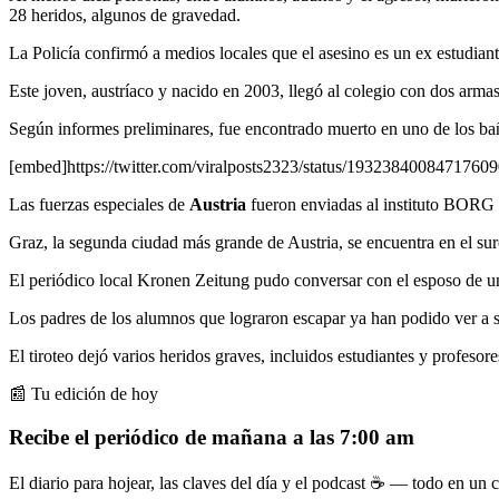
28 heridos, algunos de gravedad.
La Policía confirmó a medios locales que el asesino es un ex estudiante
Este joven, austríaco y nacido en 2003, llegó al colegio con dos armas
Según informes preliminares, fue encontrado muerto en uno de los ba
[embed]https://twitter.com/viralposts2323/status/1932384008471760
Las fuerzas especiales de
Austria
fueron enviadas al instituto BORG 
Graz, la segunda ciudad más grande de Austria, se encuentra en el sure
El periódico local Kronen Zeitung pudo conversar con el esposo de un
Los padres de los alumnos que lograron escapar ya han podido ver a s
El tiroteo dejó varios heridos graves, incluidos estudiantes y profesore
📰 Tu edición de hoy
Recibe el periódico de mañana a las 7:00 am
El diario para hojear, las claves del día y el podcast ☕ — todo en un co