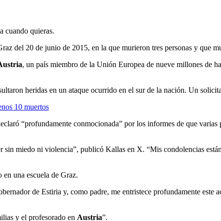
ja cuando quieras.
Graz del 20 de junio de 2015, en la que murieron tres personas y que m
Austria
, un país miembro de la Unión Europea de nueve millones de hab
ltaron heridas en un ataque ocurrido en el sur de la nación. Un solicitan
menos 10 muertos
 declaró “profundamente conmocionada” por los informes de que varias pe
r sin miedo ni violencia”, publicó Kallas en X. “Mis condolencias están
o en una escuela de Graz.
obernador de Estiria y, como padre, me entristece profundamente este a
ilias y el profesorado en
Austria
”.