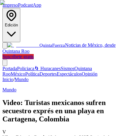
Impreso
Podcast
App
Edición
Noticias de México, desde
Quinta
Fuerza
Quintana Roo
Suscríbete gratis
Portada
Policiaca
🌀 Huracanes
Sismos
Quintana
Roo
México
Política
Deportes
Espectáculos
Opinión
Inicio
/
Mundo
Mundo
Video: Turistas mexicanos sufren
secuestro exprés en una playa en
Cartagena, Colombia
V