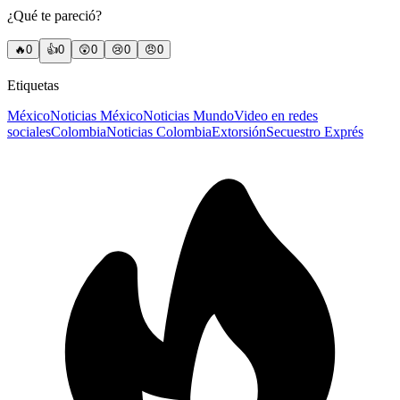
¿Qué te pareció?
🔥
0
👍
0
😲
0
😢
0
😠
0
Etiquetas
México
Noticias México
Noticias Mundo
Video en redes
sociales
Colombia
Noticias Colombia
Extorsión
Secuestro Exprés