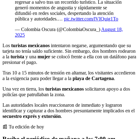
regresar a salvo tras un recorrido turístico. La situación
generó momentos de angustia y rápidamente se
difundió en redes sociales, despertando la atención
pública y autoridades.…
pic.twitter.com/lVIQuig1To
— Colombia Oscura (@ColombiaOscura_)
August 18,
2025
Los
turistas mexicanos
intentaron negarse, argumentando que su
tarjeta no tenía saldo suficiente. Sin embargo, dos hombres rodearon
a la
turista
y una
mujer
se colocó frente a ella con un datáfono para
presionar el pago.
Tras 10 a 15 minutos de tensión en altamar, los visitantes accedieron
a la exigencia para poder llegar a la
playa de Cartagena
.
Una vez en tierra, los
turistas mexicanos
solicitaron apoyo a dos
policías que patrullaban la zona.
Las autoridades locales reaccionaron de inmediato y lograron
identificar y capturar a dos hombres presuntamente implicados en el
secuestro exprés y extorsión
.
📰 Tu edición de hoy
Recibe el periódico de mañana a las 7:00 am