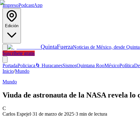
Impreso
Podcast
App
Edición
Quinta
Fuerza
Noticias de México, desde Quint
Suscríbete gratis
Portada
Policiaca
🌀 Huracanes
Sismos
Quintana Roo
México
Política
De
Inicio
/
Mundo
Mundo
Viuda de astronauta de la NASA revela lo qu
C
Carlos Espejel
·
31 de marzo de 2025
·
3
min de lectura