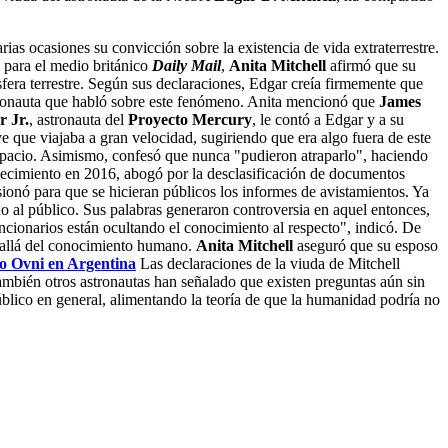
ias ocasiones su convicción sobre la existencia de vida extraterrestre.
a para el medio británico
Daily Mail
,
Anita Mitchell
afirmó que su
sfera terrestre. Según sus declaraciones, Edgar creía firmemente que
astronauta que habló sobre este fenómeno. Anita mencionó que
James
 Jr.
, astronauta del
Proyecto Mercury
, le contó a Edgar y a su
e que viajaba a gran velocidad, sugiriendo que era algo fuera de este
espacio. Asimismo, confesó que nunca "pudieron atraparlo", haciendo
lecimiento en 2016, abogó por la desclasificación de documentos
onó para que se hicieran públicos los informes de avistamientos. Ya
do al público. Sus palabras generaron controversia en aquel entonces,
funcionarios están ocultando el conocimiento al respecto", indicó. De
s allá del conocimiento humano.
Anita Mitchell
aseguró que su esposo
to Ovni en Argentina
Las declaraciones de la viuda de Mitchell
también otros astronautas han señalado que existen preguntas aún sin
úblico en general, alimentando la teoría de que la humanidad podría no