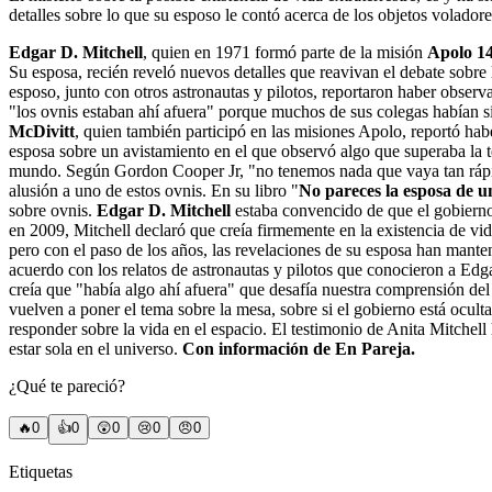
detalles sobre lo que su esposo le contó acerca de los objetos voladore
Edgar D. Mitchell
, quien en 1971 formó parte de la misión
Apolo 1
Su esposa, recién reveló nuevos detalles que reavivan el debate sobre 
esposo, junto con otros astronautas y pilotos, reportaron haber observ
"los ovnis estaban ahí afuera" porque muchos de sus colegas habían s
McDivitt
, quien también participó en las misiones Apolo, reportó hab
esposa sobre un avistamiento en el que observó algo que superaba la t
mundo. Según Gordon Cooper Jr, "no tenemos nada que vaya tan rápido 
alusión a uno de estos ovnis. En su libro "
No pareces la esposa de u
sobre ovnis.
Edgar D. Mitchell
estaba convencido de que el gobierno 
en 2009, Mitchell declaró que creía firmemente en la existencia de vid
pero con el paso de los años, las revelaciones de su esposa han manteni
acuerdo con los relatos de astronautas y pilotos que conocieron a Ed
creía que "había algo ahí afuera" que desafía nuestra comprensión de
vuelven a poner el tema sobre la mesa, sobre si el gobierno está ocult
responder sobre la vida en el espacio. El testimonio de Anita Mitchel
estar sola en el universo.
Con información de En Pareja.
¿Qué te pareció?
🔥
0
👍
0
😲
0
😢
0
😠
0
Etiquetas