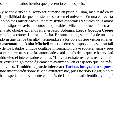
s no identificados (ovnis) que presenció en el espacio.
4
y se convirtió en el sexto ser humano en pisar la Luna, manifestó en var
la posibilidad de que no estemos solos en el universo. En una entrevist
ado objetos misteriosos durante misiones espaciales y vuelos en la atmó
ido testigos de avistamientos inexplicables. Mitchell no fue el único 
er visto objetos extraños en el espacio. Además,
Leroy Gordon Cooper
ecnología conocida hasta la fecha. Presuntamente, se trataba de una nav
ni que llegue tan alto", refiriéndose a los objetos que vieron en el 
n astronauta
",
Anita Mitchell
expuso cómo su esposo, antes de su fal
de los Estados Unidos ocultaba información clave sobre el tema y presi
a extraterrestre y que las autoridades sabían más de lo que se ha revela
do vivo el interés sobre el tema. "La vida extraterrestre es real y los 
gar, existía "algo tecnológicamente avanzado" en el espacio que iba má
l universo.
También te puede interesar:
Turistas fotografían supues
ando información sobre la vida extraterrestre, pues no solo Edgar, sino 
l ha despertado nuevamente el interés de la comunidad científica y del p