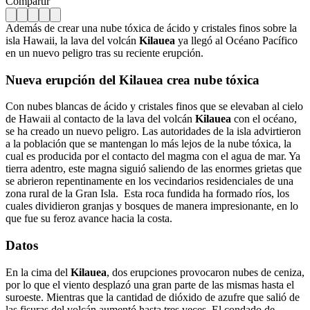
Compartir
Además de crear una nube tóxica de ácido y cristales finos sobre la
isla Hawaii, la lava del volcán
Kilauea
ya llegó al Océano Pacífico
en un nuevo peligro tras su reciente erupción.
Nueva erupción del Kilauea crea nube tóxica
Con nubes blancas de ácido y cristales finos que se elevaban al cielo
de Hawaii al contacto de la lava del volcán
Kilauea
con el océano,
se ha creado un nuevo peligro. Las autoridades de la isla advirtieron
a la población que se mantengan lo más lejos de la nube tóxica, la
cual es producida por el contacto del magma con el agua de mar. Ya
tierra adentro, este magna siguió saliendo de las enormes grietas que
se abrieron repentinamente en los vecindarios residenciales de una
zona rural de la Gran Isla.
Esta roca fundida ha formado ríos, los
cuales dividieron granjas y bosques de manera impresionante, en lo
que fue su feroz avance hacia la costa.
Datos
En la cima del
Kilauea
, dos erupciones provocaron nubes de ceniza,
por lo que el viento desplazó una gran parte de las mismas hasta el
suroeste. Mientras que la cantidad de dióxido de azufre que salió de
las fisuras del volcán aumentó hasta tres veces. El condado de