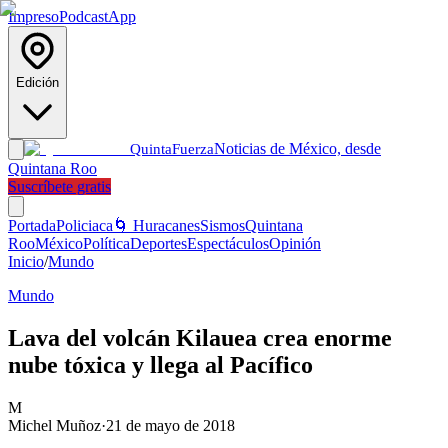
Impreso
Podcast
App
Edición
Noticias de México, desde
Quinta
Fuerza
Quintana Roo
Suscríbete gratis
Portada
Policiaca
🌀 Huracanes
Sismos
Quintana
Roo
México
Política
Deportes
Espectáculos
Opinión
Inicio
/
Mundo
Mundo
Lava del volcán Kilauea crea enorme
nube tóxica y llega al Pacífico
M
Michel Muñoz
·
21 de mayo de 2018