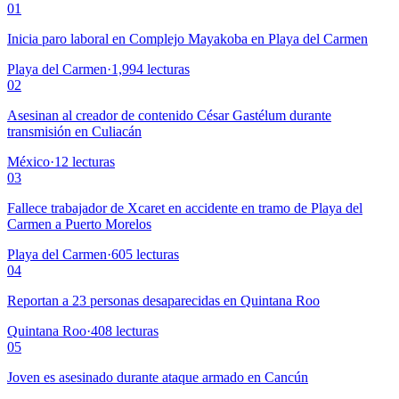
01
Inicia paro laboral en Complejo Mayakoba en Playa del Carmen
Playa del Carmen
·
1,994
lecturas
02
Asesinan al creador de contenido César Gastélum durante
transmisión en Culiacán
México
·
12
lecturas
03
Fallece trabajador de Xcaret en accidente en tramo de Playa del
Carmen a Puerto Morelos
Playa del Carmen
·
605
lecturas
04
Reportan a 23 personas desaparecidas en Quintana Roo
Quintana Roo
·
408
lecturas
05
Joven es asesinado durante ataque armado en Cancún