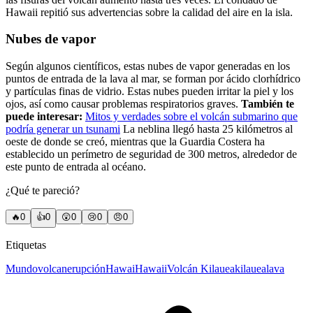
Hawaii repitió sus advertencias sobre la calidad del aire en la isla.
Nubes de vapor
Según algunos científicos, estas nubes de vapor generadas en los
puntos de entrada de la lava al mar, se forman por ácido clorhídrico
y partículas finas de vidrio. Estas nubes pueden irritar la piel y los
ojos, así como causar problemas respiratorios graves.
También te
puede interesar:
Mitos y verdades sobre el volcán submarino que
podría generar un tsunami
La neblina llegó hasta 25 kilómetros al
oeste de donde se creó, mientras que la Guardia Costera ha
establecido un perímetro de seguridad de 300 metros, alrededor de
este punto de entrada al océano.
¿Qué te pareció?
🔥
0
👍
0
😲
0
😢
0
😠
0
Etiquetas
Mundo
volcan
erupción
Hawai
Hawaii
Volcán Kilauea
kilauea
lava