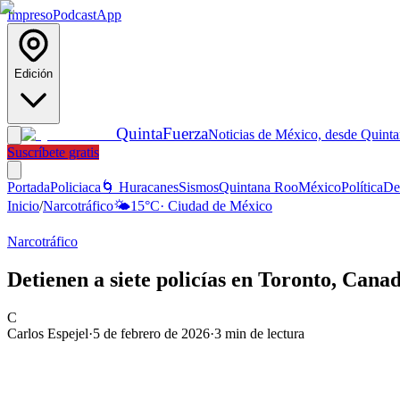
Impreso
Podcast
App
Edición
Quinta
Fuerza
Noticias de México, desde Quint
Suscríbete gratis
Portada
Policiaca
🌀 Huracanes
Sismos
Quintana Roo
México
Política
De
Inicio
/
Narcotráfico
🌤️
15
°C
·
Ciudad de México
Narcotráfico
Detienen a siete policías en Toronto, Cana
C
Carlos Espejel
·
5 de febrero de 2026
·
3
min de lectura