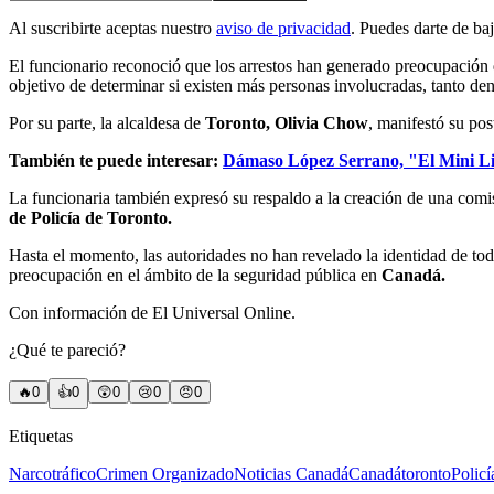
Al suscribirte aceptas nuestro
aviso de privacidad
. Puedes darte de ba
El funcionario reconoció que los arrestos han generado preocupación 
objetivo de determinar si existen más personas involucradas, tanto de
Por su parte, la alcaldesa de
Toronto, Olivia Chow
, manifestó su pos
También te puede interesar:
Dámaso López Serrano, "El Mini Lic"
La funcionaria también expresó su respaldo a la creación de una comi
de Policía de Toronto.
Hasta el momento, las autoridades no han revelado la identidad de tod
preocupación en el ámbito de la seguridad pública en
Canadá.
Con información de El Universal Online.
¿Qué te pareció?
🔥
0
👍
0
😲
0
😢
0
😠
0
Etiquetas
Narcotráfico
Crimen Organizado
Noticias Canadá
Canadá
toronto
Policí