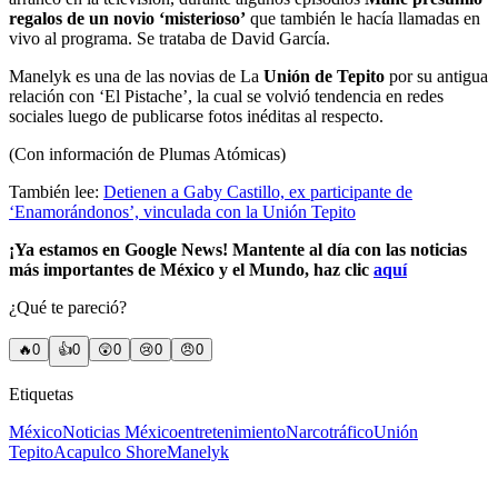
regalos de un novio ‘misterioso’
que también le hacía llamadas en
vivo al programa. Se trataba de David García.
Manelyk es una de las novias de La
Unión de Tepito
por su antigua
relación con ‘El Pistache’, la cual se volvió tendencia en redes
sociales luego de publicarse fotos inéditas al respecto.
(Con información de Plumas Atómicas)
También lee:
Detienen a Gaby Castillo, ex participante de
‘Enamorándonos’, vinculada con la Unión Tepito
¡Ya estamos en Google News! Mantente al día con las noticias
más importantes de México y el Mundo, haz clic
aquí
¿Qué te pareció?
🔥
0
👍
0
😲
0
😢
0
😠
0
Etiquetas
México
Noticias México
entretenimiento
Narcotráfico
Unión
Tepito
Acapulco Shore
Manelyk