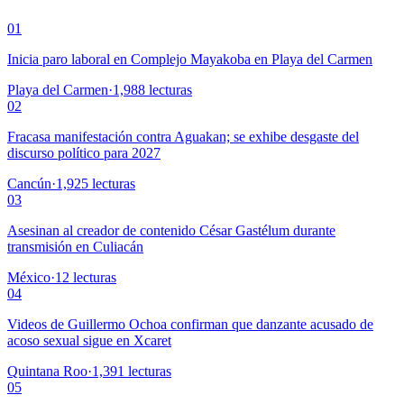
01
Inicia paro laboral en Complejo Mayakoba en Playa del Carmen
Playa del Carmen
·
1,988
lecturas
02
Fracasa manifestación contra Aguakan; se exhibe desgaste del
discurso político para 2027
Cancún
·
1,925
lecturas
03
Asesinan al creador de contenido César Gastélum durante
transmisión en Culiacán
México
·
12
lecturas
04
Videos de Guillermo Ochoa confirman que danzante acusado de
acoso sexual sigue en Xcaret
Quintana Roo
·
1,391
lecturas
05