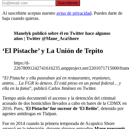
Suscribirme
Al suscribirte aceptas nuestro
aviso de privacidad
. Puedes darte de
baja cuando quieras.
Manelyk publicó sobre él en Twitter hace algunos
años | Twitter @Mane_AcaShore
‘El Pistache’ y La Unión de Tepito
https://d-
22678091242741616235.ampproject.net/2201071715000/fram
“
El Pistache y ella paseaban así en restaurantes, reuniones,
antros… La FGR lo detuvo. Él está preso en un penal federal… y
ella en la fama
”, publicó Carlos Jiménez en Twitter.
Tiempo atrás documentó el ascenso y la detención del criminal
acusado de dos homicidios llevados a cabo en bares de la CDMX en
2016. Pues, ‘
El Pistache’ fue sucesor de ‘El Betito’
, detenido por
agentes antidrogas en Tlalpan.
Fue en 2014 cuando la primera temporada de Acapulco Shore
arrancó en la televisión, durante algunos episodios
Mane presumió