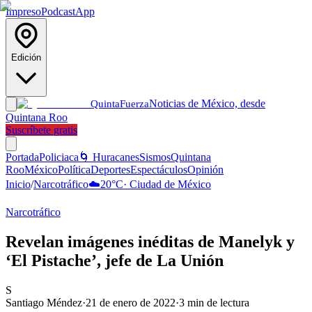
Impreso
Podcast
App
Edición
Noticias de México, desde
Quinta
Fuerza
Quintana Roo
Suscríbete gratis
Portada
Policiaca
🌀 Huracanes
Sismos
Quintana
Roo
México
Política
Deportes
Espectáculos
Opinión
Inicio
/
Narcotráfico
☁️
20
°C
·
Ciudad de México
Narcotráfico
Revelan imágenes inéditas de Manelyk y
‘El Pistache’, jefe de La Unión
S
Santiago Méndez
·
21 de enero de 2022
·
3
min de lectura