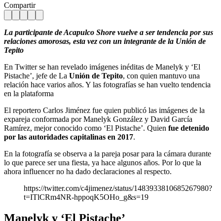
Compartir
La participante de Acapulco Shore vuelve a ser tendencia por sus
relaciones amorosas, esta vez con un integrante de la Unión de
Tepito
En Twitter se han revelado imágenes inéditas de Manelyk y ‘El
Pistache’, jefe de La
Unión de Tepito
, con quien mantuvo una
relación hace varios años. Y las fotografías se han vuelto tendencia
en la plataforma
El reportero Carlos Jiménez fue quien publicó las imágenes de la
expareja conformada por Manelyk González y David García
Ramírez, mejor conocido como ‘El Pistache’. Quien
fue detenido
por las autoridades capitalinas en 2017
.
En la fotografía se observa a la pareja posar para la cámara durante
lo que parece ser una fiesta, ya hace algunos años. Por lo que la
ahora influencer no ha dado declaraciones al respecto.
https://twitter.com/c4jimenez/status/1483933810685267980?
t=ITlCRm4NR-hppoqK5OHo_g&s=19
Manelyk y ‘El Pistache’