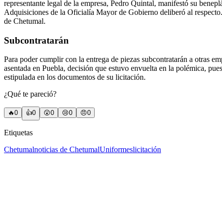
representante legal de la empresa, Pedro Quintal, manifestó su beneplá
Adquisiciones de la Oficialía Mayor de Gobierno deliberó al respecto.
de Chetumal.
Subcontratarán
Para poder cumplir con la entrega de piezas subcontratarán a otras em
asentada en Puebla, decisión que estuvo envuelta en la polémica, pues
estipulada en los documentos de su licitación.
¿Qué te pareció?
🔥
0
👍
0
😲
0
😢
0
😠
0
Etiquetas
Chetumal
noticias de Chetumal
Uniformes
licitación