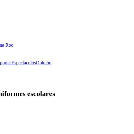
ana Roo
portes
Espectáculos
Opinión
niformes escolares