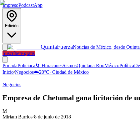
Impreso
Podcast
App
Edición
Quinta
Fuerza
Noticias de México, desde Quint
Suscríbete gratis
Portada
Policiaca
🌀 Huracanes
Sismos
Quintana Roo
México
Política
De
Inicio
/
Negocios
☁️
20
°C
·
Ciudad de México
Negocios
Empresa de Chetumal gana licitación de u
M
Miriam Barrios
·
8 de junio de 2018