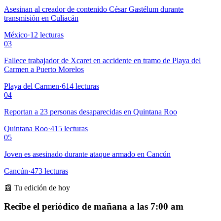
Asesinan al creador de contenido César Gastélum durante
transmisión en Culiacán
México
·
12
lecturas
03
Fallece trabajador de Xcaret en accidente en tramo de Playa del
Carmen a Puerto Morelos
Playa del Carmen
·
614
lecturas
04
Reportan a 23 personas desaparecidas en Quintana Roo
Quintana Roo
·
415
lecturas
05
Joven es asesinado durante ataque armado en Cancún
Cancún
·
473
lecturas
📰 Tu edición de hoy
Recibe el periódico de mañana a las 7:00 am