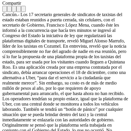
Compartir
Cancún.- Los 17 secretario generales de sindicatos de taxistas del
estado estaban reunidos a puerta cerrada, sin celulares, con el
secretario de Gobierno, Francisco López Mena, cuando éste les
informó a la concurrencia que hacía tres minutos se ingresó al
Congreso del Estado la iniciativa de ley que regularizará las
plataformas digitales de transporte, reveló Miguel Alonso Marrufo,
líder de los taxistas en Cozumel. En entrevista, reveló que la noticia
comprensiblemente no fue del agrado de nadie en esa reunión, pero
sí lo fue la propuesta de una plataforma propia de los taxistas del
estado, para ser usada por los visitantes cuando lleguen a Quintana
Roo. Es una aplicación creada por una empresa contratada por el
sindicato, debía arrancar operaciones el 18 de diciembre, como una
alternativa a Uber, “para dar el servicio a la ciudadanía que
realmente merece”. Sin embargo, su costo es de más de medio
millón de pesos al año, por lo que requieren de apoyo
gubernamental para arrancarlo, el que hasta ahora no han recibido.
Los operadores tendrían su propio enlace, igual que la plataforma de
Uber, con una central donde se monitorea a todos los vehículos
laborando. También se tendrá un “botón de pánico” por cualquier
situación que se pueda brindar dentro del taxi y la central
inmediatamente se enlazaría con las autoridades de gobierno.
Originalmente se pensó que la plataforma sería trabajada en
conjunto con el Gobierno del Estado, lo que no ocurrió. No