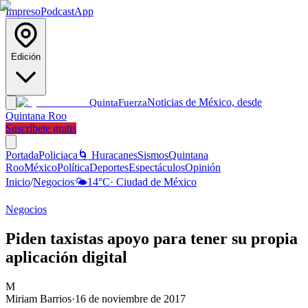
Impreso
Podcast
App
Edición
Noticias de México, desde
Quinta
Fuerza
Quintana Roo
Suscríbete gratis
Portada
Policiaca
🌀 Huracanes
Sismos
Quintana
Roo
México
Política
Deportes
Espectáculos
Opinión
Inicio
/
Negocios
🌤️
14
°C
·
Ciudad de México
Negocios
Piden taxistas apoyo para tener su propia
aplicación digital
M
Miriam Barrios
·
16 de noviembre de 2017