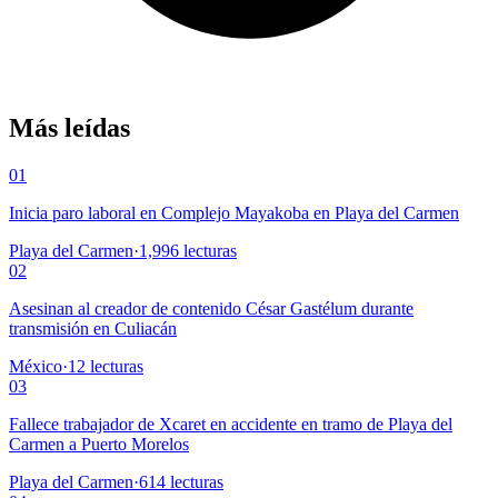
Más leídas
01
Inicia paro laboral en Complejo Mayakoba en Playa del Carmen
Playa del Carmen
·
1,996
lecturas
02
Asesinan al creador de contenido César Gastélum durante
transmisión en Culiacán
México
·
12
lecturas
03
Fallece trabajador de Xcaret en accidente en tramo de Playa del
Carmen a Puerto Morelos
Playa del Carmen
·
614
lecturas