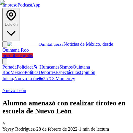
Impreso
Podcast
App
Edición
Noticias de México, desde
Quinta
Fuerza
Quintana Roo
Suscríbete gratis
Portada
Policiaca
🌀 Huracanes
Sismos
Quintana
Roo
México
Política
Deportes
Espectáculos
Opinión
Inicio
/
Nuevo León
☁️
25
°C
·
Monterrey
Nuevo León
Alumno amenazó con realizar tiroteo en
escuela de Nuevo León
Y
Yeysy Rodríguez
·
28 de febrero de 2022
·
1
min de lectura