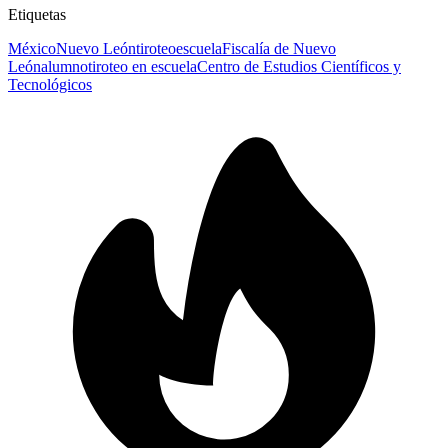
Etiquetas
México
Nuevo León
tiroteo
escuela
Fiscalía de Nuevo
León
alumno
tiroteo en escuela
Centro de Estudios Científicos y
Tecnológicos