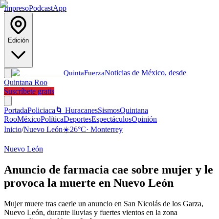
Impreso
Podcast
App
Edición
Noticias de México, desde
Quinta
Fuerza
Quintana Roo
Suscríbete gratis
Portada
Policiaca
🌀 Huracanes
Sismos
Quintana
Roo
México
Política
Deportes
Espectáculos
Opinión
Inicio
/
Nuevo León
☀️
26
°C
·
Monterrey
Nuevo León
Anuncio de farmacia cae sobre mujer y le
provoca la muerte en Nuevo León
Mujer muere tras caerle un anuncio en San Nicolás de los Garza,
Nuevo León, durante lluvias y fuertes vientos en la zona