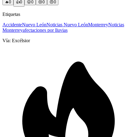
🔥
0
👍
0
😲
0
😢
0
😠
0
Etiquetas
Accidente
Nuevo León
Noticias Nuevo León
Monterrey
Noticias
Monterrey
afectaciones por lluvias
Vía:
Excélsior