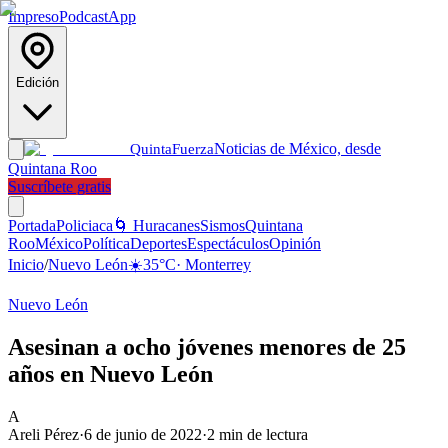
Impreso
Podcast
App
Edición
Noticias de México, desde
Quinta
Fuerza
Quintana Roo
Suscríbete gratis
Portada
Policiaca
🌀 Huracanes
Sismos
Quintana
Roo
México
Política
Deportes
Espectáculos
Opinión
Inicio
/
Nuevo León
☀️
35
°C
·
Monterrey
Nuevo León
Asesinan a ocho jóvenes menores de 25
años en Nuevo León
A
Areli Pérez
·
6 de junio de 2022
·
2
min de lectura