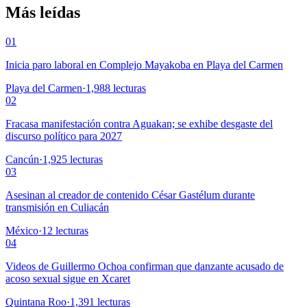
Más leídas
01
Inicia paro laboral en Complejo Mayakoba en Playa del Carmen
Playa del Carmen
·
1,988
lecturas
02
Fracasa manifestación contra Aguakan; se exhibe desgaste del
discurso político para 2027
Cancún
·
1,925
lecturas
03
Asesinan al creador de contenido César Gastélum durante
transmisión en Culiacán
México
·
12
lecturas
04
Videos de Guillermo Ochoa confirman que danzante acusado de
acoso sexual sigue en Xcaret
Quintana Roo
·
1,391
lecturas